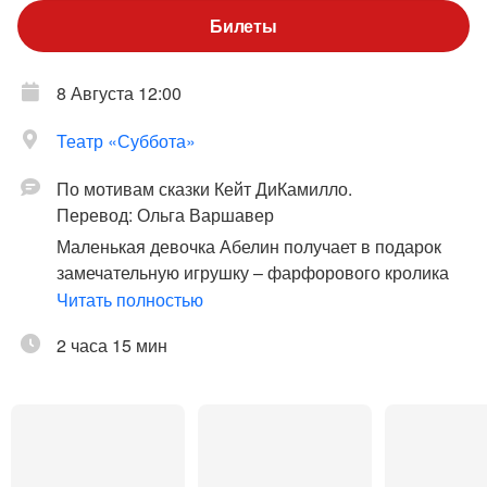
Билеты
8 Августа 12:00
Театр «Суббота»
По мотивам сказки Кейт ДиКамилло.
Перевод: Ольга Варшавер
Маленькая девочка Абелин получает в подарок
замечательную игрушку – фарфорового кролика
Эдварда, имеющего целый гардероб красивых
Читать полностью
костюмов и даже золотые часы на цепочке.
2 часа 15 мин
Абелин души не чает в очаровательной игрушке, а
кролик любит только себя. Однажды во время
морского путешествия он падает за борт, и
оказывается на самом дне океана. Так начинается
его долгое путешествие. На пути кролика Эдварда
встречаются хорошие и плохие люди, он попадает