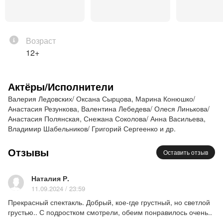
в сложные ситуации, выбираясь из которых
меняется сам. Ведь «если у тебя нет намерения
любить и быть любимым, тогда в путешествии под
Возраст
названием
«жизнь» нет никакого смысла».
12+
Призы, награды, участие в фестивалях:
Диплом фестиваля «Театры Санкт-Петербурга –
Актёры/Исполнители
детям» 2015 — «Лучший спектакль фестиваля»
Валерия Ледовских/ Оксана Сырцова, Марина Конюшко/
Диплом фестиваля «Театры Санкт-Петербурга –
Анастасия Резункова, Валентина Лебедева/ Олеся Линькова/
детям» 2015 за исполнение роли кролика Эдварда
Анастасия Полянская, Снежана Соколова/ Анна Васильева,
(актриса Ольга Николаева)
Владимир Шабельников/ Григорий Сергеенко и др.
Диплом фестиваля «Театры Санкт-Петербурга –
Отзывы
детям» 2015 за блистательный актерский дуэт
Оставить отзыв
Анны Васильевой и Владимира Шабельникова
Участник театрального фестиваля «Сахалинская
Наталия Р.
рампа», г. Южно-Сахалинск, 2019 г.
11.09.2024 / 23:59
Прекрасный спектакль. Добрый, кое-где грустный, но светлой
Участник Региональной программы
грустью.. С подростком смотрели, обеим понравилось очень..
Международной Театральной Олимпиады, г.