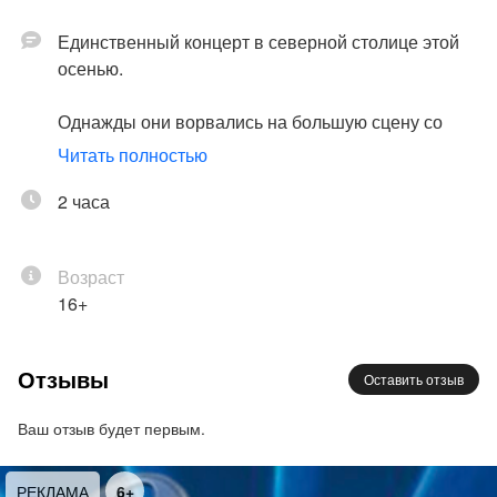
Единственный концерт в северной столице этой
осенью.
Однажды они ворвались на большую сцену со
своими «Прасковьей» и «Проститься» и сумели
Читать полностью
взять слушателя за душу, а потом поселились в
ней навсегда.
2 часа
Искренняя лирика, ироничная и обаятельная, но
всегда честная, сделала Uma2rman и известными,
Возраст
и любимыми публикой.
16+
9 ноября в клубе «Космонавт» Uma2rman
сыграют специальную программу, в которую
Отзывы
Оставить отзыв
войдут все хиты коллектива и новые песни
группы, которые вы часто слушаете в соцсетях.
Ваш отзыв будет первым.
6+
РЕКЛАМА