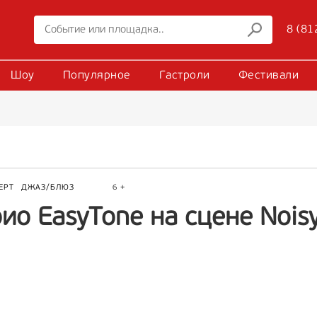
8 (81
Шоу
Популярное
Гастроли
Фестивали
ЕРТ
ДЖАЗ/БЛЮЗ
6 +
ио EasyTone на сцене Noisy