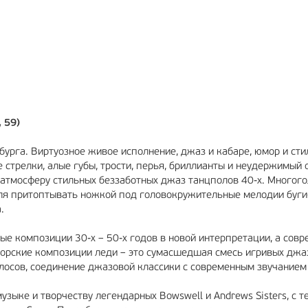
РЕКЛАМА
12+
 59)
урга. Виртуозное живое исполнение, джаз и кабаре, юмор и сти
стрелки, алые губы, трости, перья, бриллианты и неудержимый 
 атмосферу стильных беззаботных джаз танцполов 40-х. Многог
ля притоптывать ножкой под головокружительные мелодии буги-
.
е композиции 30-х – 50-х годов в новой интерпретации, а сов
вторские композиции леди – это сумасшедшая смесь игривых дж
олосов, соединение джазовой классики с современным звучанием
ыке и творчеству легендарных Bowswell и Andrews Sisters, с т