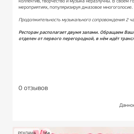
коллектив, творчество и музыка неразлучны. В своем г
мероприятиях, популяризируя джазовое многоголосие.
Продолжительность музыкального сопровождения 2 час
Ресторан располагает двумя залами. Обращаем Ваше 
отделен от первого перегородкой, в нём идёт транс
0 отзывов
Данно
РЕКЛАМА
РЕКЛАМА
РЕКЛАМА
РЕКЛАМА
РЕКЛАМА
РЕКЛАМА
16+
16+
12+
18+
0+