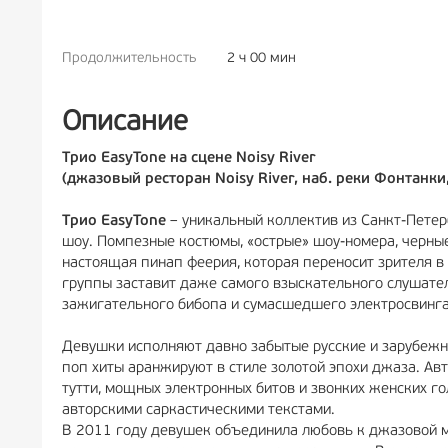
Продолжительность
2 ч 00 мин
РЕКЛАМА
6+
Описание
Трио EasyTone на сцене Noisy River
(джазовый ресторан Noisy River, наб. реки Фонтанки,
Трио EasyTone
– уникальный коллектив из Санкт-Петерб
шоу. Помпезные костюмы, «острые» шоу-номера, черные 
настоящая пинап феерия, которая переносит зрителя в
группы заставит даже самого взыскательного слушате
зажигательного бибопа и сумасшедшего электросвинга
Девушки исполняют давно забытые русские и зарубежны
поп хиты аранжируют в стиле золотой эпохи джаза. А
тутти, мощных электронных битов и звонких женских г
авторскими саркастическими текстами.
В 2011 году девушек объединила любовь к джазовой муз