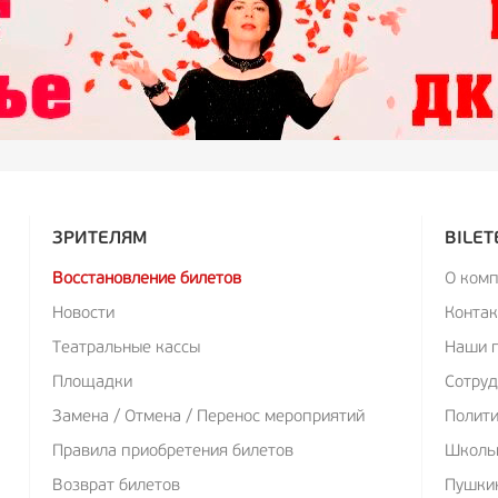
ЗРИТЕЛЯМ
BILET
Восстановление билетов
О ком
Новости
Конта
Театральные кассы
Наши 
Площадки
Сотруд
Замена / Отмена / Перенос мероприятий
Полит
Правила приобретения билетов
Школь
Возврат билетов
Пушкин