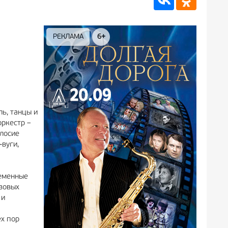
РЕКЛАМА
6+
РЕКЛАМА
12+
ль, танцы и
оркестр –
олосие
вуги,
ременные
азовых
 и
ех пор