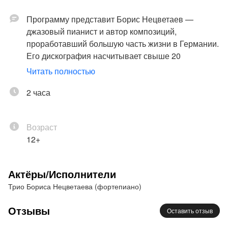
Программу представит Борис Нецветаев —
джазовый пианист и автор композиций,
проработавший большую часть жизни в Германии.
Его дискография насчитывает свыше 20
альбомов, многие из которых были отмечены
Читать полностью
ведущими зарубежными джазовыми изданиями
Нью-Йорка, Лондона, Берлина. Борис сотрудничал
2 часа
с выдающимися музыкантами современности, в
их числе Billy Harper, Howard Johnson, Herb Geller,
Возраст
Danny Gottlieb, Till Brönner, Lew Soloff, Trilok Gurtu,
12+
Wolfgang Schlüter, Rolf Kühn, NDR Big Band,
выступал с концертами на ведущих джазовых
площадках и фестивалях мира (Лондон, Париж,
Актёры/Исполнители
Лугано, Тампере).
Трио Бориса Нецветаева (фортепиано)
Отзывы
Оставить отзыв