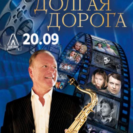
«Горный король»; Менкен – Маслов: Фантазия
«Аладдин».