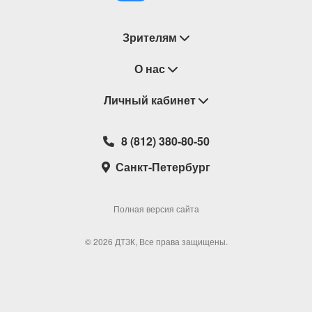
Зрителям
Восстановление билетов
О нас
Замена / Отмена / Перенос мероприятий
Личный кабинет
О компании
Правила приобретения билетов
Контакты
Корзина
8 (812) 380-80-50
Возврат билетов
Театральные кассы
Мои билеты
Санкт-Петербург
Новости
Наши партнеры
Мои подарочные карты
Корпоративным клиентам
Сотрудничество
Избранное
Полная версия сайта
Политика конфиденциальности
Мои настройки
© 2026 ДТЗК, Все права защищены.
Школьная программа
Обратная связь