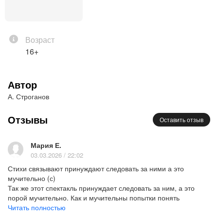
кафедры психиатрии Алтайского
государственного медицинского университета.
Создал оригинальное направление
Возраст
в психотерапии – трансдраматическую терапию,
16+
представляющую собой универсальную схему
трансформаций театральных систем
в психотерапевтические методы.
Автор
Нора – Мария Васильева
А. Строганов
Борис – Валентин Воробьев
Отзывы
Оставить отзыв
Режиссер – Людмила Никитина
Сценография – Денис Михневич
Художник по свету – Андрей Горлов
Мария Е.
03.03.2026 / 22:02
Стихи связывают принуждают следовать за ними а это
мучительно (с)
Так же этот спектакль принуждает следовать за ним, а это
порой мучительно. Как и мучительны попытки понять
разумом, что же происходит в этом сюрреалистическом, очень
Читать полностью
красивом, но местами страшном сне.