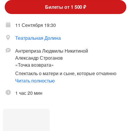
Билеты от 1 500 ₽
11 Сентября 19:30
Театральная Долина
Антреприза Людмилы Никитиной
Александр Строганов
«Точка возврата»
Спектакль о матери и сыне, которые отчаянно
пытаются найти друг друга в сюрреалистическом
Читать полностью
сне, похожем на жизнь. История пути от принятия
1 час 20 мин
к взрослению и от прощения к любви. Попытка
обрести друг друга и самих себя, залечить раны и
начать сначала. Вернуться в точку, с которой все
пошло не так, и все исправить. Возможно ли это?
Автор пьесы Александр Строганов – драматург,
поэт, писатель. Доктор медицинских наук. Доцент