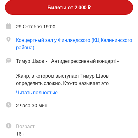
Билеты от 2 000 ₽
29 Октября 19:00
Концертный зал у Финляндского (КЦ Калининского
района)
Тимур Шаов - «Антидепрессивный концерт!»
Жанр, в котором выступает Тимур Шаов
определить сложно. Кто-то называет это
музыкальным стендапом, кто-то говорит, что Шаов
Читать полностью
это «музыкальный Жванецкий». Борис
Стругацкий сравнивал его творчество с песнями
2 часа 30 мин
Галича и Юлия Кима, а сам Ким - с песнями
Высоцкого и того же Галича. Но Шаов – разный: в
Возраст
его музыкальном формате и авторская песня, и
16+
рок-н-ролл, и романс и баллада, и стилизации под