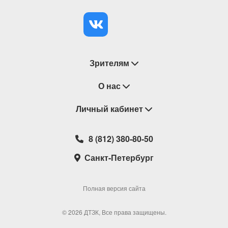
Зрителям
Восстановление билетов
О нас
Замена / Отмена / Перенос мероприятий
Личный кабинет
О компании
Правила приобретения билетов
Контакты
Корзина
8 (812) 380-80-50
Возврат билетов
Театральные кассы
Мои билеты
Санкт-Петербург
Новости
Наши партнеры
Мои подарочные карты
Корпоративным клиентам
Сотрудничество
Избранное
Полная версия сайта
Политика конфиденциальности
Мои настройки
© 2026 ДТЗК, Все права защищены.
Школьная программа
Обратная связь