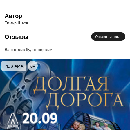
городской фольклор, и национальные мотивы. И
все это проникнуто добрым юмором. Его
Автор
принимают как своего и на рок-фестивале, и на
Тимур Шаов
бардовском слете. Тимур лауреат таких разных
премий, как «Золотой Остап» и «Шансон года».
Отзывы
Оставить отзыв
Премия юмористического «Клуба 12 стульев
«Литературной газеты» и премия фонда им.
Ваш отзыв будет первым.
Высоцкого.Тимур Шаов один из самых
востребованных авторов — у него всегда был
РЕКЛАМА
6+
плотный график гастролей - всюду, где есть
зритель, ценящий хороший юмор и умные тексты.
Вместе с ним на сцену выйдут виртуозные
музыканты- Андрей Кудрявцев и Михаил Махович.
Продолжительность программы 2,5 часа с
антрактом.
Категория 16+