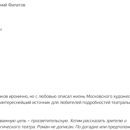
гений Филатов
ич
гаков иронично, но с любовью описал жизнь Московского художе
 интереснейший источник для любителей подробностей театраль
важную цель – просветительскую. Хотим рассказать зрителю о
гического театра. Роман не дописан. По догадке или предполо