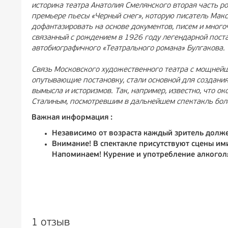
историка театра Анатолия Смелянского вторая часть р
премьере пьесы «Черный снег», которую писатель Мак
дофантазировать на основе документов, писем и многоч
связанный с рождением в 1926 году легендарной поста
автобиографичного «Театрального романа» Булгакова.
Связь Московского художественного театра с мощнейш
опутывающие постановку, стали основной для создания
вымысла и историзмов. Так, например, известно, что о
Сталиным, посмотревшим в дальнейшем спектакль боле
Важная информация :
Независимо от возраста каждый зритель долж
Внимание! В спектакле присутствуют сцены им
Напоминаем! Курение и употребление алкогол
1 отзыв