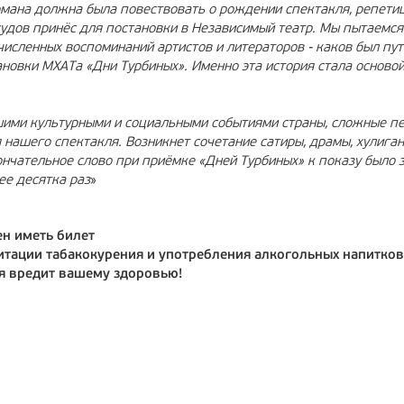
омана должна была повествовать о рождении спектакля, репети
судов принёс для постановки в Независимый театр. Мы пытаемся
исленных воспоминаний артистов и литераторов - каков был пут
новки МХАТа «Дни Турбиных». Именно эта история стала осново
ими культурными и социальными событиями страны, сложные пе
 нашего спектакля. Возникнет сочетание сатиры, драмы, хулига
кончательное слово при приёмке «Дней Турбиных» к показу было
е десятка раз
»
ен иметь билет
итации табакокурения и употребления алкогольных напитков
я вредит вашему здоровью!