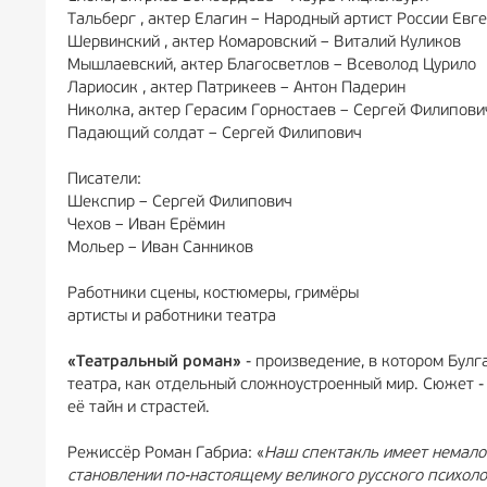
Тальберг , актер Елагин – Народный артист России Ев
Шервинский , актер Комаровский – Виталий Куликов
Мышлаевский, актер Благосветлов – Всеволод Цурило
Лариосик , актер Патрикеев – Антон Падерин
Николка, актер Герасим Горностаев – Сергей Филипов
Падающий солдат – Сергей Филипович
Писатели:
Шекспир – Сергей Филипович
Чехов – Иван Ерёмин
Мольер – Иван Санников
Работники сцены, костюмеры, гримёры
артисты и работники театра
«Театральный роман»
- произведение, в котором Бул
театра, как отдельный сложноустроенный мир. Сюжет -
её тайн и страстей.
Режиссёр Роман Габриа: «
Наш спектакль имеет немало
становлении по-настоящему великого русского психоло