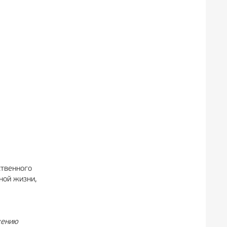
ственного
ной жизни,
жению