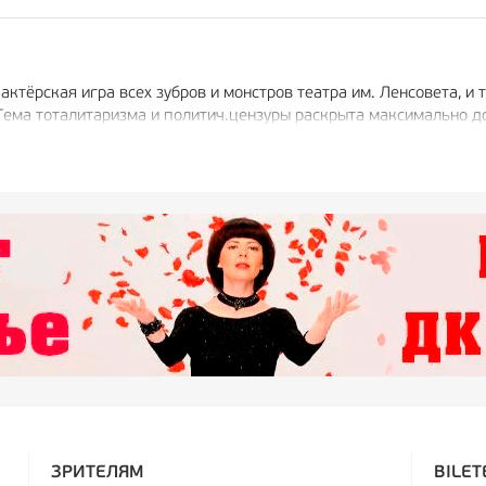
 актёрская игра всех зубров и монстров театра им. Ленсовета, 
ема тоталитаризма и политич.цензуры раскрыта максимально дох
ьес плавно переходят друг в друга. То смешно, то больно, то 
аво Р. Габриа!
ЗРИТЕЛЯМ
BILET