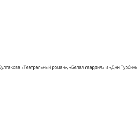
МА
12+
РЕКЛАМА
6+
улгакова «Театральный роман», «Белая гвардия» и «Дни Турбин