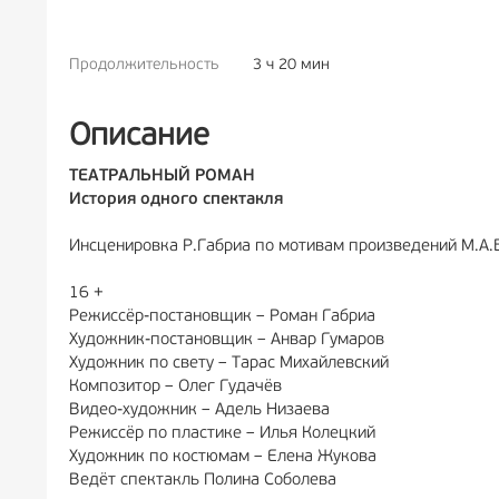
Продолжительность
3 ч 20 мин
РЕКЛАМА
6+
РЕКЛА
Описание
ТЕАТРАЛЬНЫЙ РОМАН
История одного спектакля
Инсценировка Р.Габриа по мотивам произведений М.А.Б
16 +
Режиссёр-постановщик – Роман Габриа
Художник-постановщик – Анвар Гумаров
Художник по свету – Тарас Михайлевский
Композитор – Олег Гудачёв
Видео-художник – Адель Низаева
Режиссёр по пластике – Илья Колецкий
Художник по костюмам – Елена Жукова
Ведёт спектакль Полина Соболева