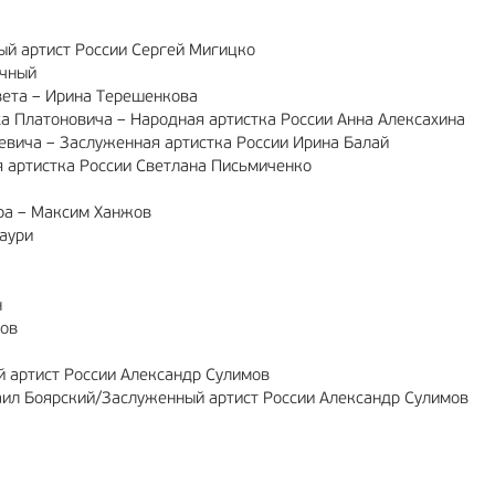
ный артист России Сергей Мигицко
ичный
вета – Ирина Терешенкова
ха Платоновича – Народная артистка России Анна Алексахина
евича – Заслуженная артистка России Ирина Балай
 артистка России Светлана Письмиченко
тра – Максим Ханжов
лаури
н
тов
й артист России Александр Сулимов
аил Боярский/Заслуженный артист России Александр Сулимов