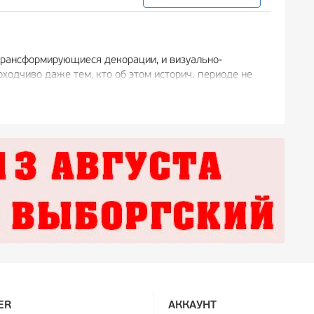
и трансформирующиеся декорации, и визуально-
одчиво даже тем, кто об этом историч. периоде не
сентиментально.
ER
АККАУНТ