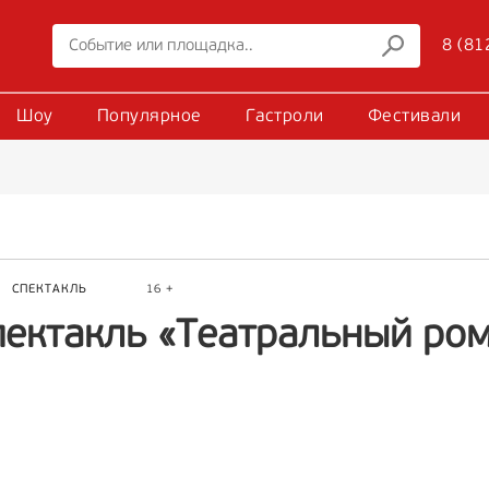
8 (81
Шоу
Популярное
Гастроли
Фестивали
Р
СПЕКТАКЛЬ
16 +
пектакль «Театральный ро