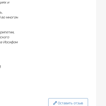
циях и
ь,
й во многом
рипетии,
нского
 за Иосифом
!
Оставить отзыв