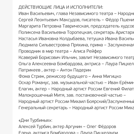
ДЕЙСТВУЮЩИЕ ЛИЦА И ИСПОЛНИТЕЛИ:
Иван Васильевич, глава Независимого театра – Народ
Сергей Леонтьевич Максудов, писатель – Фёдор Пшен
Маргарита Петровна Таврическая, председатель худсо
Поликсена Васильевна Торопецкая, секретарь Аристар
Настасья Ивановна Колдыбаева, тетушка Ивана Василь
Людмила Сильвестровна Пряхина, прима – Заслуженная
Проводник в мир театра – Алиса Рейфер
Ксаверий Борисович Ильчин, завлит Независимого теа
Ольга Алексеевна Бомбардова, актриса – Лаура Пицхе
Патрикеев , актер – Антон Падерин
Фома Стриж, режиссер будущего – Анна Мигицко
Оскар Романус, зав. музыкальной частью – Иван Ерёми
Елагин, актер – Народный артист России Евгений Фила
Малокрошечный Митя, зав. постановочной частью –
Народный артист России Михаил Боярский/Заслуженны
Генеральный секретарь – Народный артист России Мих
«Дни Турбиных»:
Алексей Турбин, актер Аргунин – Олег Фёдоров
Елена, актриса Бомбардова – Лаура Пицхелаури