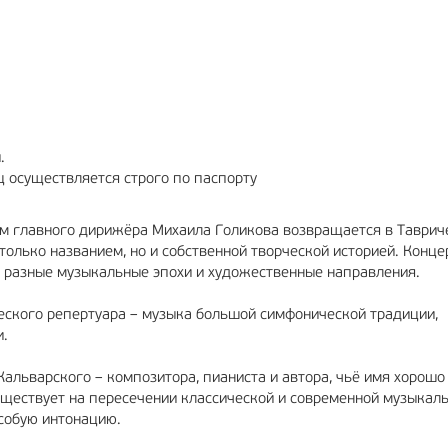
МА
6+
РЕКЛАМА
12+
.
ц осуществляется строго по паспорту
м главного дирижёра Михаила Голикова возвращается в Таврич
 только названием, но и собственной творческой историей. Конце
 разные музыкальные эпохи и художественные направления.
еского репертуара – музыка большой симфонической традиции,
и.
альварского – композитора, пианиста и автора, чьё имя хорошо
уществует на пересечении классической и современной музыкал
особую интонацию.