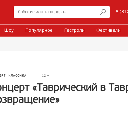
8 (81
Шоу
Популярное
Гастроли
Фестивали
ЕРТ
КЛАССИКА
12 +
онцерт «Таврический в Тав
озвращение»