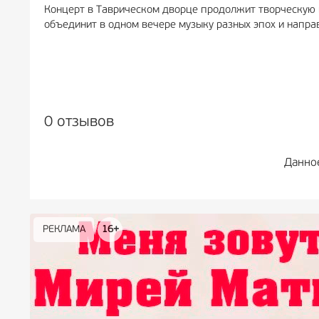
Концерт в Таврическом дворце продолжит творческую и
объединит в одном вечере музыку разных эпох и напра
0 отзывов
Данно
РЕКЛАМА
РЕКЛАМА
РЕКЛАМА
РЕКЛАМА
РЕКЛАМА
РЕКЛАМА
16+
16+
12+
18+
0+