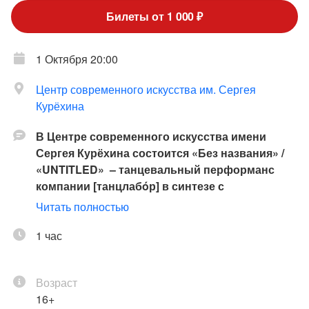
Билеты от 1 000 ₽
1 Октября 20:00
Центр современного искусства им. Сергея
Курёхина
В Центре современного искусства имени
Сергея Курёхина состоится «Без названия» /
«UNTITLED» – танцевальный перформанс
компании [
танцлабóр] в синтезе с
аудиовизуальным искусством.
Читать полностью
Вечер откроется AV-перформансом Андрея
1 час
Воробьева, проекта RNA / Радикальное Шумовое
Действие, и медиахудожника Моргана Королькова.
Возраст
Звук и цифровая графика сформируют среду
16+
постиндустриальных настроений – пространство