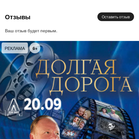
распада, непрерывной трансформации и
движения формы.
Отзывы
Оставить отзыв
Эта эстетика продолжится в перформансе «Без
Ваш отзыв будет первым.
названия» хореографа Светланы Леничко.
Четыре танцовщицы действуют по принципам
РЕКЛАМА
6+
самоорганизующейся системы: композиция
возникает прямо в моменте, а внимание зрителя
свободно перемещается между телами.
«Без названия» – перформанс с открытой
композицией без устойчивого центра.
Движение разворачивается как сеть взаимных
импульсов: простые элементы складываются во
фразы и снова распадаются на «молекулы»,
вступая в игру друг с другом. Внутри этой
структуры важен момент зависания – между
разрушением и сборкой, когда сама форма
становится событием.