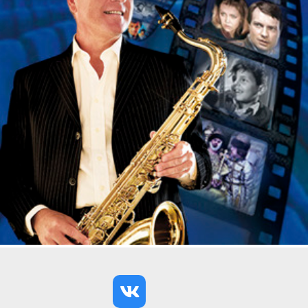
Название становится принципиальным отказом от
заданных ориентиров. Оно оставляет
пространство свободной интерпретации и
приглашает зрителя не только наблюдать, но и
доверять собственным ассоциациям.
Светлана Леничко – танцхудожница, перформер,
хореограф и профессиональная танцовщица. В ее
практике важное место занимают синтетические
арт-практики и взаимодействие танца с медиа- и
звуковым искусством. С 2024 года она основатель
и хореограф [танцлабóр] — пространства
современного танца и перформанса.
Хореограф: Светлана Леничко
Танцоры: Рада Смирнова, Саша Вотская,
Юлия Савостьянова, Светлана Леничко