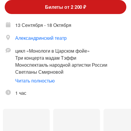
Билеты от 2 200 ₽
13 Сентября - 18 Октября
Александринский театр
цикл «Монологи в Царском фойе»
Три концерта мадам Тэффи
Моноспектакль народной артистки России
Светланы Смирновой
По мемуарам и рассказам Н. Тэффи
Читать полностью
Автор литературной композиции и режиссер –
1 час
народный артист России Игорь Волков
Литературную основу спектакля составили книга
воспоминаний Надежды Тэффи «Моя летопись»,
рассказы «Жизнь и воротник» и «Вдвоем» и
стихотворение «Бедный Азра». Сценическое