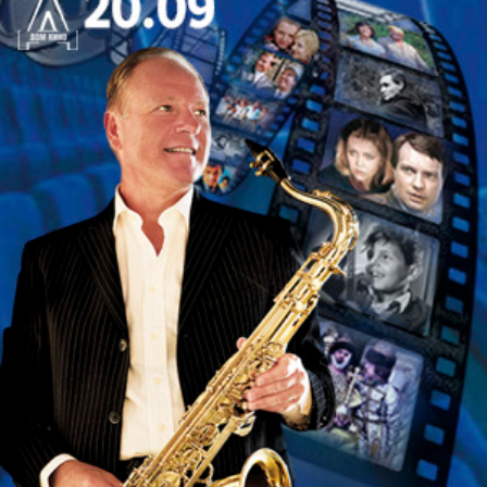
фойе». Создан в творческом содружестве с
признанным мастером моноспектакля народным
артистом России Игорем Волковым.
В спектакле также участвует артист Владимир
Маликов, музыкальное оформление – Игорь
Мамай.
Спектакль идет без антракта