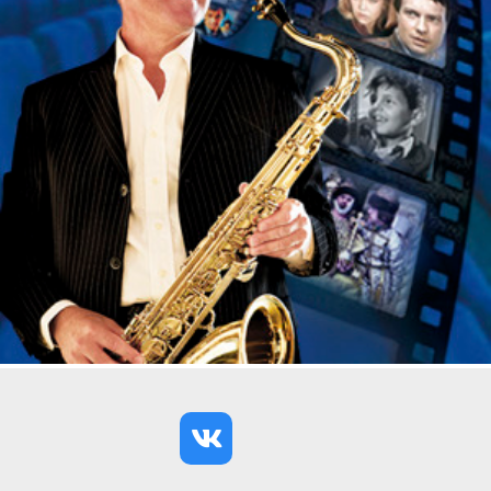
участники проживают спектакль не только с
закрытыми глазами, но и открытыми. Такая
комбинация создает совершенно новые эмоции и
новые впечатления. Спектакль не только
заинтригует и с головой погрузит участников в
распутывание дела, но и поставит участников
перед моральными дилеммами, которые еще
долго оставят "послевкусие" после его
окончания…