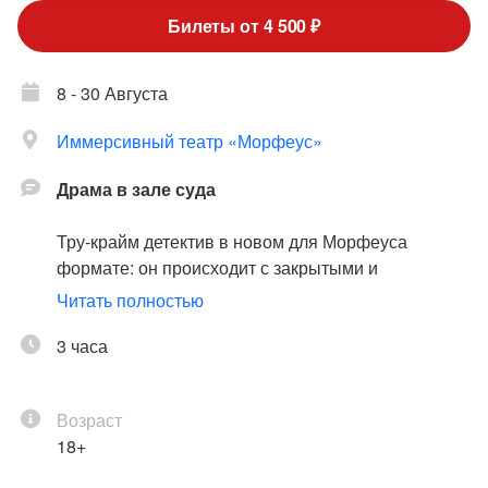
Билеты от 4 500 ₽
8 - 30 Августа
Иммерсивный театр «Морфеус»
Драма в зале суда
Тру-крайм детектив в новом для Морфеуса
формате: он происходит с закрытыми и
открытыми глазами. Вы станете присяжными
Читать полностью
заседателями, в чьей власти будет не только
решить судьбу человека, но и попытаться
3 часа
распутать клубок мрачных событий,
происходящих в провинциальном городе.
Возраст
18+
Небольшой провинциальный городок неожиданно
сотрясает возобновленное спустя 11 лет громкое