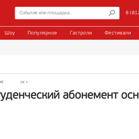
8 (81
Шоу
Популярное
Гастроли
Фестивали
ОЕ
16 +
туденческий абонемент ос