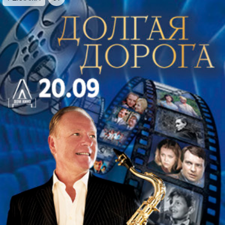
08:25
– Подача автобуса к м. Кировский завод
Место посадки
: СПб, м. Кировский завод,
остановка общественного транспорта
Ориентир: остановка у проходной Кировского
завода (пр-т Стачек, д.47)
08:35
– Выезд по направлению к с. Копорье и
авторская экскурсия «Западные рубежи России»
В сопровождении нашего гида, Вы проедете по
землям, на которых издревле из века в век шла
борьба за территорию между русичами и
шведами. Интересные исторические факты и
красивые виды, проплывающие за окном
автобуса, скрасят Вашу поездку.
10:00
– Осмотр Копорской крепости
Крепость Копорье является старинным
архитектурным памятником. Она расположена на
полпути между Петербургом и Нарвой.
Изначально крепость основана рыцарями