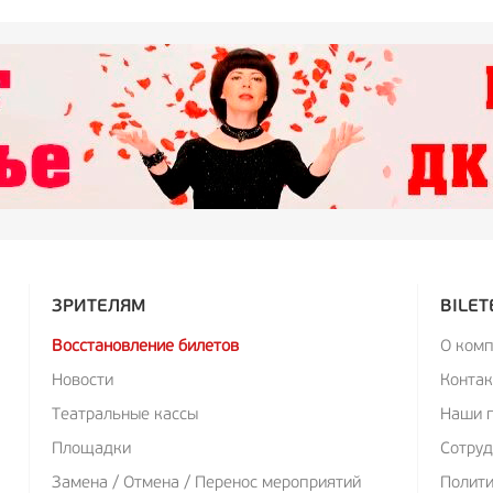
ЗРИТЕЛЯМ
BILET
Восстановление билетов
О ком
Новости
Конта
Театральные кассы
Наши 
Площадки
Сотруд
Замена / Отмена / Перенос мероприятий
Полит