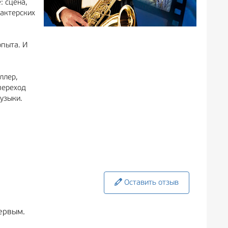
: сцена,
 актерских
опыта. И
ллер,
переход
музыки.
Оставить отзыв
ервым.