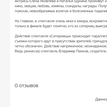
Актрисы Елена Яковлева и Наталья Щукина проживут на 
кино, овации, любовь, измены, скандалы, награды. Полу
поисках, невообразимых взлетах и болезненных падениях
Но главное, в спектакле очень много юмора, искрометн
только в финале будет понятно, кто из соперниц выигра
Действие спектакля «Соперницы» происходит параллель
съемки которого идут в присутствии зрителей, причудл
четко обозначен. Действие напряженное, неожиданное, о
Ведь режиссер спектакль Владимир Панков, создатель 
0 отзывов
Данно