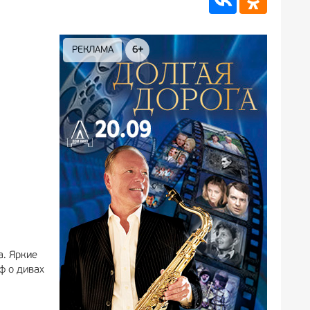
РЕКЛАМА
6+
РЕКЛА
а. Яркие
ф о дивах