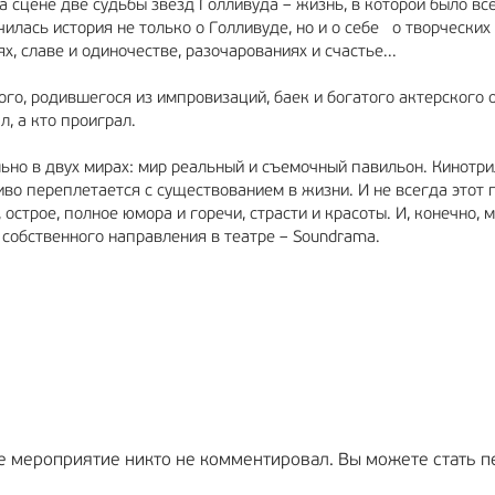
сцене две судьбы звезд Голливуда – жизнь, в которой было все
чилась история не только о Голливуде, но и о себе о творческих
, славе и одиночестве, разочарованиях и счастье...
ого, родившегося из импровизаций, баек и богатого актерского 
л, а кто проиграл.
но в двух мирах: мир реальный и съемочный павильон. Кинотри
иво переплетается с существованием в жизни. И не всегда этот 
строе, полное юмора и горечи, страсти и красоты. И, конечно, 
собственного направления в театре – Soundrama.
е мероприятие никто не комментировал. Вы можете стать п