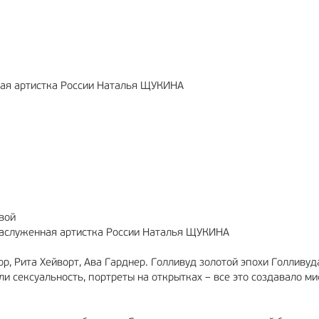
МА
6+
РЕКЛАМА
12+
ная артистка России Наталья ЩУКИНА
евой
заслуженная артистка России Наталья ЩУКИНА
р, Рита Хейворт, Ава Гарднер. Голливуд золотой эпохи Голливуд
и сексуальность, портреты на открытках – все это создавало ми