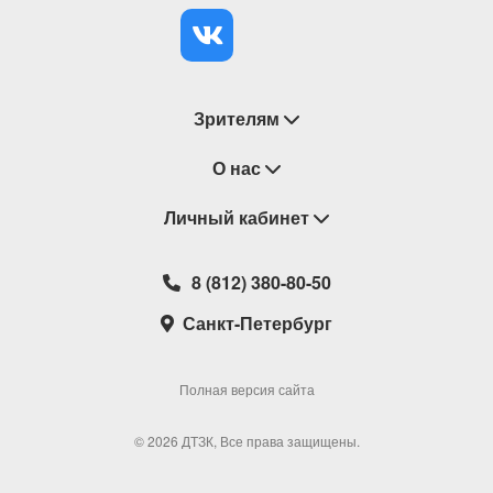
Зрителям
Восстановление билетов
О нас
Замена / Отмена / Перенос мероприятий
Личный кабинет
О компании
Правила приобретения билетов
Контакты
Корзина
8 (812) 380-80-50
Возврат билетов
Театральные кассы
Мои билеты
Санкт-Петербург
Новости
Наши партнеры
Мои подарочные карты
Корпоративным клиентам
Сотрудничество
Избранное
Полная версия сайта
Политика конфиденциальности
Мои настройки
© 2026 ДТЗК, Все права защищены.
Школьная программа
Обратная связь