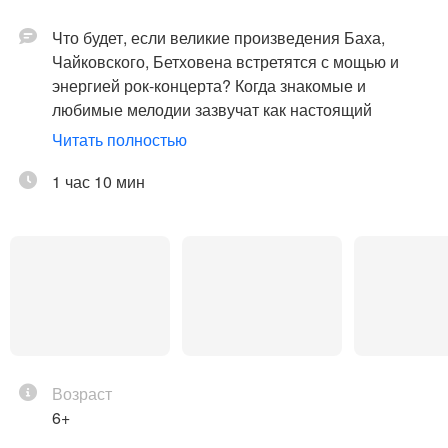
Что будет, если великие произведения Баха,
Чайковского, Бетховена встретятся с мощью и
энергией рок-концерта? Когда знакомые и
любимые мелодии зазвучат как настоящий
стадионный рок? Когда гений встретится с
Читать полностью
безумием, скрипка с электрогитарой, а дирижер из
неподвижной фигуры превратится в настоящую
1 час 10 мин
рок звезду?
«Рок против Классики» – это яркое шоу оркестра
«Симфонические звери» под руководством
Бориса Никонова. На набережной Севкабель
Порта состоится большой летний концерт, в
котором бессмертные шедевры классики
превратятся в захватывающее симфоническое
Возраст
рок-представление.
6+
На фоне закатного неба, сверкающих огней