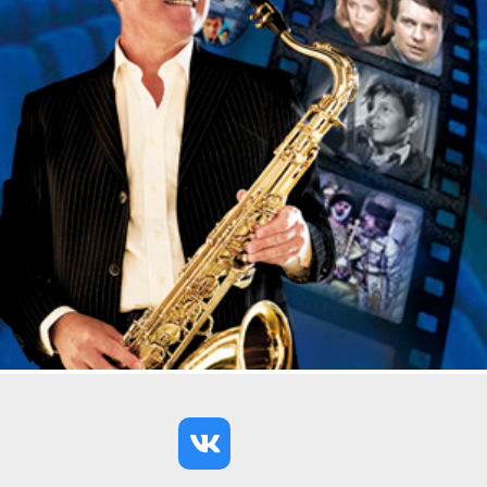
панорама Финского, набережная любимого
Севкабель Порт и большой настоящий рок
концерт.
Исполнители:
«Симфонические звери»
– оркестр из Санкт-
Петербурга, который разрушает границы между
жанрами и эпохами. В авторских аранжировках
коллектива классическая музыка обретает новое
звучание, соединяясь с роком, джазом, поп-
музыкой и даже панком. Знакомые мелодии
становятся мощнее, смелее и ближе
современному слушателю, сохраняя при этом
красоту и величие оригинала.
На сцене оркестр объединяет струнные, духовые,
оркестровые ударные, электрогитару и
легендарный гигантский гонг Там-Там. Каждое
произведение превращается в самостоятельную