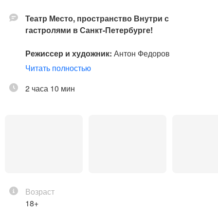
Театр Место, пространство Внутри с
гастролями в Санкт-Петербурге!
Режиссер и художник:
Антон Федоров
Продюсер:
Анастасия Доронина
Читать полностью
Композитор:
Григорий Калинин
Художник по свету:
2 часа 10 мин
Игорь Фомин
Художник по костюмам:
Мария Доронина
Анимация:
Надя Гольдман
Художник по гриму:
Виолетта Саидова
Хореограф:
Екатерина Стегний
Художник-технолог:
Полина Аверьянова
Актеры:
Семен Штейнберг
Возраст
Сергей Шайдаков
18+
Наталья Рычкова
Алексей Чернышев