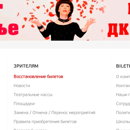
ЗРИТЕЛЯМ
BILET
Восстановление билетов
О ком
Новости
Конта
Театральные кассы
Наши 
Площадки
Сотруд
Замена / Отмена / Перенос мероприятий
Полит
Правила приобретения билетов
Школь