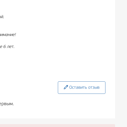
й.
нимание!
 6 лет.
Оставить отзыв
ервым.