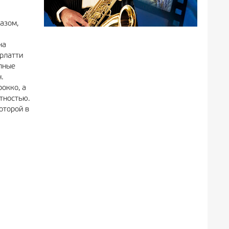
азом,
на
рлатти
лные
.
окко, а
тностью.
оторой в