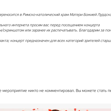
переносится в Римско-католический храм Матери Божией Лурдско
ильного интернета просим вас перед посещением концерта
м/скриншотом или заранее их распечатывать. Благодарим за по
акта; концерт предназначен для всех категорий зрителей старше
е мероприятие никто не комментировал. Вы можете стать п