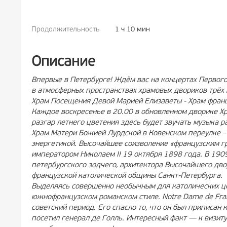
Продолжительность
1 ч 10 мин
РЕКЛАМА
6+
РЕК
Описание
Впервые в Петербурге! Ждём вас на концертах Первог
в атмосферных пространствах храмовых двориков трёх 
Храм Посещения Девой Марией Елизаветы - Храм франц
Каждое воскресенье в 20.00 в обновленном дворике Х
разгар летнего цветения здесь будет звучать музыка ра
Храм Матери Божией Лурдской в Ковенском переулке –
энергетикой. Высочайшее соизволение «французским г
императором Николаем II 19 октября 1898 года. В 1909
петербургского зодчего, архитектора Высочайшего дво
французской католической общины Санкт-Петербурга.
Выделяясь совершенно необычным для католических цер
южнофранцузском романском стиле. Notre Dame de Fra
советский период. Его спасло то, что он был приписан 
посетил генерал де Голль. Интересный факт — к визит