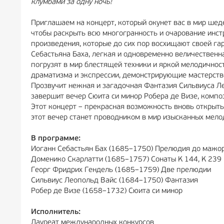
клумбами за одну ночь!
Приглашаем на концерт, который окунет вас в мир шед
чтобы раскрыть всю многогранность и очарование инст
произведения, которые до сих пор восхищают своей га
Себастьяна Баха, легкая и одновременно величественн
погрузят в мир блестящей техники и яркой мелодичнос
драматизма и экспрессии, демонстрирующие мастерств
Прозвучит нежная и загадочная Фантазия Сильвиуса Ле
завершит вечер Сюита си минор Робера де Визе, компо
Этот концерт – прекрасная возможность вновь открыть
этот вечер станет проводником в мир изысканных мело
В программе:
Иоганн Себастьян Бах (1685–1750) Прелюдия до мажор
Доменико Скарлатти (1685–1757) Сонаты K 144, K 239
Георг Фридрих Гендель (1685–1759) Две прелюдии
Сильвиус Леопольд Вайс (1684–1750) Фантазия
Робер де Визе (1658–1732) Сюита си минор
Исполнитель:
Лауреат международных конкурсов