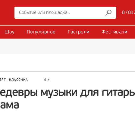
8 (81
Шоу
Популярное
Гастроли
Фестивали
ЕРТ
КЛАССИКА
6 +
едевры музыки для гитары
рама