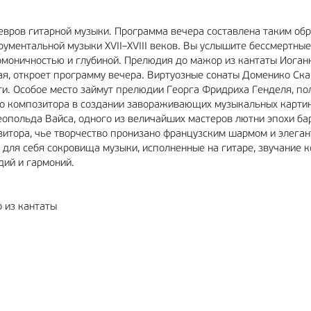
евров гитарной музыки. Программа вечера составлена таким обр
рументальной музыки XVII–XVIII веков. Вы услышите бессмертные
рмоничностью и глубиной. Прелюдия до мажор из кантаты Иоган
ая, откроет программу вечера. Виртуозные сонаты Доменико Ска
ти. Особое место займут прелюдии Георга Фридриха Генделя, по
о композитора в создании завораживающих музыкальных картин
опольда Вайса, одного из величайших мастеров лютни эпохи бар
зитора, чье творчество пронизано французским шармом и элеган
 для себя сокровища музыки, исполненные на гитаре, звучание к
дий и гармоний.
 из кантаты