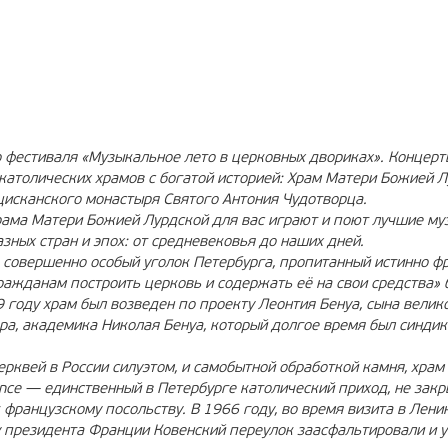
ЛАМА
12+
РЕКЛАМА
6+
о фестиваля «Музыкальное лето в церковных двориках». Концерт
католических храмов с богатой историей: Храм Матери Божией Л
исканского монастыря Святого Антония Чудотворца.
рама Матери Божией Лурдской для вас играют и поют лучшие му
зных стран и эпох: от средневековья до наших дней.
 совершенно особый уголок Петербурга, пропитанный истинно ф
ражданам построить церковь и содержать её на свои средства» 
 году храм был возведен по проекту Леонтия Бенуа, сына велик
ра, академика Николая Бенуа, который долгое время был синди
квей в России силуэтом, и самобытной обработкой камня, храм
nce — единственный в Петербурге католический приход, не зак
к французскому посольству. В 1966 году, во время визита в Лени
у президента Франции Ковенский переулок заасфальтировали и 