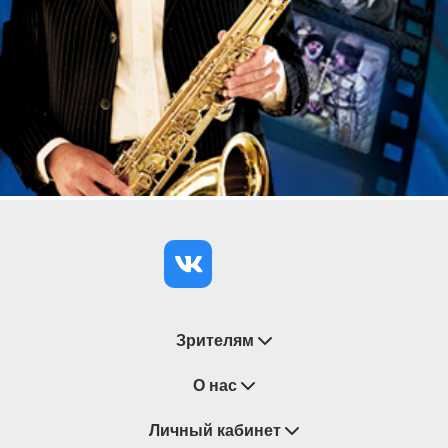
1 Kalamatianos
2 Valse
3 Kritis
Исполнители:
Квартет саксофонов «Без названия» Санкт-
Петербургской консерватории:
Валерия Флегонтова, саксофон сопрано
Арсений Алексеев, саксофон альт
Леонид Кильбахтин, саксофон тенор
Семен Такмаков, саксофон баритон
Продолжительность концерта – 1 час 10 минут
без антракта; концерт предназначен для всех
Зрителям
категорий зрителей старше 6 лет.
Восстановление билетов
О нас
Замена / Отмена / Перенос мероприятий
Личный кабинет
О компании