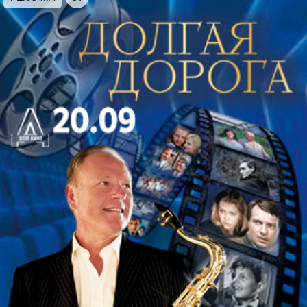
Программа:
Джулио Каччини (1551–1618) Ave Maria
Доменико Скарлатти (1685–1757) Пастораль
Иоганн Себастьян Бах (1685–1750) Фуга соль
минор
Антонио Вивальди (1678–1741) Концерт для
гитары и струнных ре мажор в трёх частях
Allegro до минор
Феликс Мендельсон (1809–1847) Capriccio для
струнного квартета Op. 81
Морис Жанжан (1897–1968) и Фаустин Жанжан
(1900–1979) Quatuor pour saxophones:
1 Gaieté villageoise (Деревенское веселье)
2 Doux paysage (Нежный пейзаж)
3 Papillons (Бабочки)
4 Consert sur la place (Концерт на площади)
Педро Итурральде (1929–2020) Suite Hellenique
(Греческая сюита):