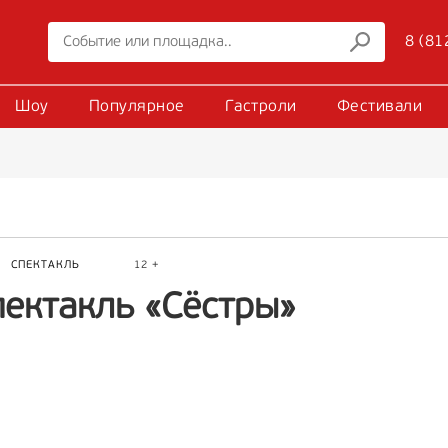
8 (81
Шоу
Популярное
Гастроли
Фестивали
Р
СПЕКТАКЛЬ
12 +
пектакль «Сёстры»