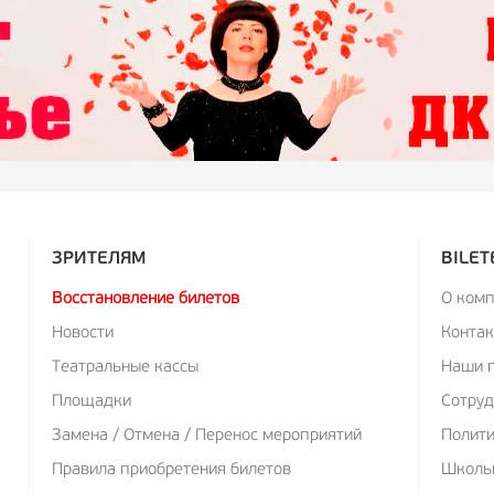
ЗРИТЕЛЯМ
BILET
Восстановление билетов
О ком
Новости
Конта
Театральные кассы
Наши 
Площадки
Сотруд
Замена / Отмена / Перенос мероприятий
Полит
Правила приобретения билетов
Школь