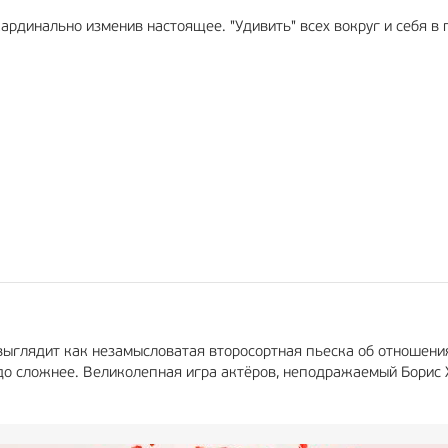
ардинально изменив настоящее. "Удивить" всех вокруг и себя в
выглядит как незамысловатая второсортная пьеска об отношения
аздо сложнее. Великолепная игра актёров, неподражаемый Борис