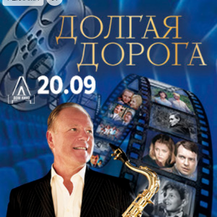
зал петь и танцевать в едином ритме. Уникальный
голос широкого диапазона, неподражаемая
манера исполнения и огромное человеческое
обаяние Сергея Рогожина покорят даже
взыскательного зрителя.
Праздничная
программа
«Петербург‑концерта»
— это
прекрасная возможность провести приятный
вечер в компании друзей и насладиться мощью
живого звука и вокала.
Продолжительность: 1 час 20 минут без антракта