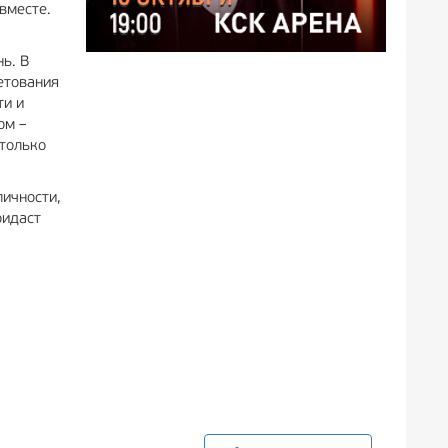
вместе.
нь. В
етования
ти и
ом –
 только
ичности,
ридаст