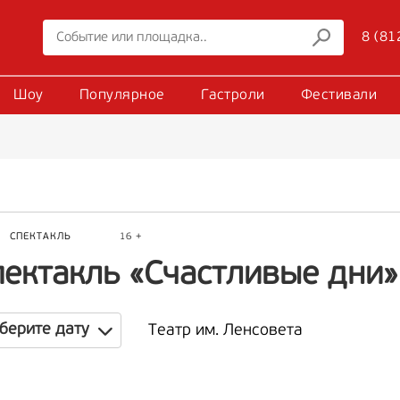
8 (81
Шоу
Популярное
Гастроли
Фестивали
Р
СПЕКТАКЛЬ
16 +
пектакль «Счастливые дни»
берите дату
Театр им. Ленсовета