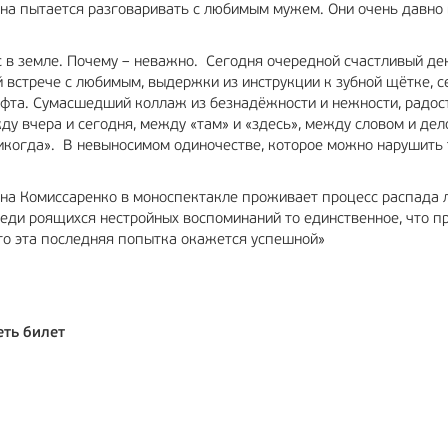
ина пытается разговаривать с любимым мужем. Они очень давно 
с в земле. Почему – неважно. Сегодня очередной счастливый де
встрече с любимым, выдержки из инструкции к зубной щётке, с
фта. Сумасшедший коллаж из безнадёжности и нежности, радос
ду вчера и сегодня, между «там» и «здесь», между словом и дел
«никогда». В невыносимом одиночестве, которое можно нарушить
ена Комиссаренко в моноспектакле проживает процесс распада л
еди роящихся нестройных воспоминаний то единственное, что п
то эта последняя попытка окажется успешной»
еть билет