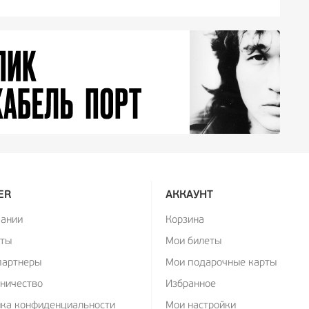
ER
АККАУНТ
пании
Корзина
кты
Мои билеты
партнеры
Мои подарочные карты
ничество
Избранное
ика конфиденциальности
Мои настройки