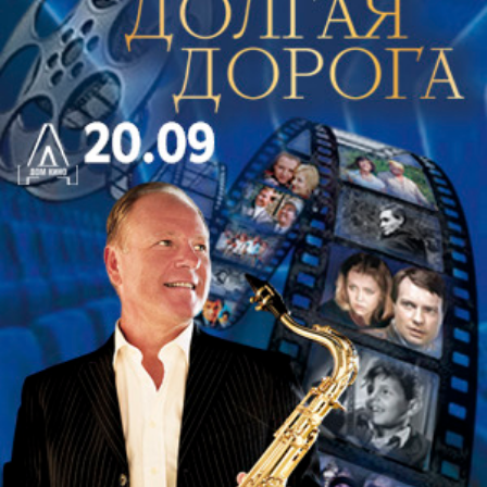
сюиты, написанные в развлекательной
«итальянской» манере. В более поздних
сборниках 1724 и 1728 гг. «танцевальные»
заголовки уступают место программным, и
одновременно возрастает роль полифонической
техники, которую исследователи считают
изысканной. В программе концерта - два ноэля
Дандриё (ноэли - старинные французские
рождественские песни).
Прелюдия и фуга ре мажор написана молодым
И.С. Бахом в 1709 году, предположительно в
Веймаре. Это яркий виртуозный цикл, в котором
исполнитель может проявить свои технические
навыки и продемонстрировать возможности
инструмента-оркестра.
Немецкий композитор эпохи барокко Н. Брунс был