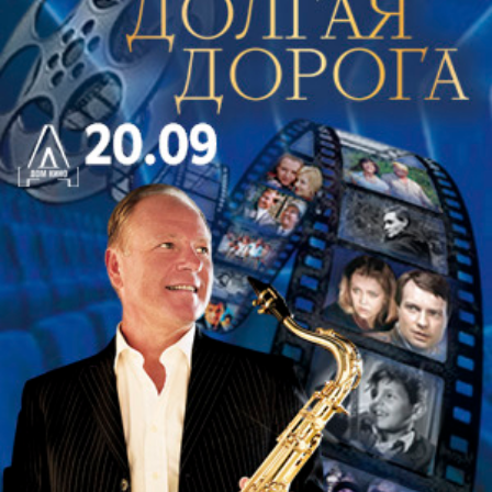
На сцене в этот вечер с нами будет баритон певец
Михаил Делазари и джазовый инструментальный
ансамбль. Михаил предстанет в роли самого
Фрэнка Синатры – сенсации 40-х годов, человека
невероятной энергии и обаяния, секс-символа,
сочетавшего в себе брутальность и ранимость,
талант и печать некой мрачной тайны.
В программе хиты великого мэтра и другие
композиции.
Внимание! Экскурсионные группы отправляются
друг за другом с интервалом в 15 минут, начиная
с 18:45. В случае опоздания на время, которое
превышает время отправления последней
экскурсионной группы, мы не сможем оказать
вам услугу по посещению экскурсии. При этом
стоимость билетов с экскурсионным
обслуживанием не возвращается.