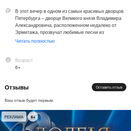
В этот вечер в одном из самых красивых дворцов
Петербурга – дворце Великого князя Владимира
Александровича, расположенном недалеко от
Эрмитажа, прозвучат любимые песни из
репертуара Фрэнка Синатры.
Читать полностью
Наше мероприятие начнется с увлекательной
экскурсии – прохода по залам великолепного
Возраст
флорентийского палаццо – здания Дома ученых,
6+
построенном в модном в XIX веке стиле эклектики.
Скрупулезно выдержанный архитектурный декор
Отзывы
Оставить отзыв
придает ему величие и монументальность. Дом
ученых бережно сохраняет интерьеры парадных
Ваш отзыв будет первым.
залов и великокняжеских кабинетов, уникальные
художественные коллекции – к изысканной
атмосфере выдающейся эпохи можно будет
РЕКЛАМА
6+
приобщиться на экскурсии.