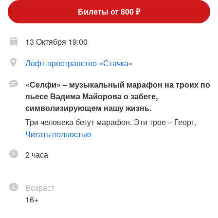
Билеты от 800 ₽
13 Октября 19:00
Лофт-пространство «Стачка»
«Селфи» – музыкальный марафон на троих по
пьесе Вадима Майорова о забеге,
символизирующем нашу жизнь.
Три человека бегут марафон. Эти трое – Георг,
Гоша и Георгий Георгиевич. Все остальные
Читать полностью
спортсмены не видны, они давно рассеялись по
2 часа
дистанции. Повороты и зигзаги на пути бегунов
означают повороты судьбы. Вся жизнь предстаёт
в виде марафонского забега, но каждый бежит
Возраст
свой собственный, и далеко не сразу понимаешь,
16+
кто и каким образом оказался с тобою рядом.
Премьера – 29 ноября 2014 г.