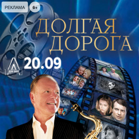
приоткрывает биографическую завесу -
РЕКЛАМА
6+
неизвестные жизненные сюжеты и подчас
исповедальные откровения - её путь от
провинциальной девочки до первооткрывателя
жанра "песни-притчи" в поисках смысла жизни.