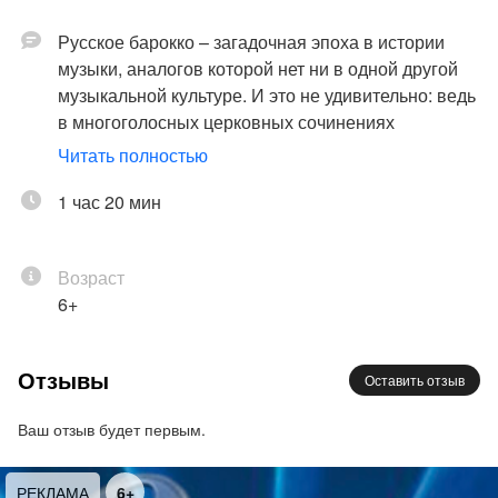
Русское барокко – загадочная эпоха в истории
музыки, аналогов которой нет ни в одной другой
музыкальной культуре. И это не удивительно: ведь
в многоголосных церковных сочинениях
певческие голоса достигали инструментальной
Читать полностью
виртуозности, а слава о мастерстве русских
певчих шла далеко за пределы России. При этом
1 час 20 мин
русская барочная музыка переняла многие черты
европейского барокко: пышность и причудливость
Возраст
форм, многоцветие фактуры, разнообразие
6+
эмоций – от просветленной радости до
трагической печали, выражающих идею барочных
аффектов через музыкальный лад.
Отзывы
Оставить отзыв
Сегодня эту изысканную музыку, которую слушали
Ваш отзыв будет первым.
русские цари, исполнят солисты Мариинского
театра, Академической капеллы, Музыкального
РЕКЛАМА
6+
театра имени Ф. И. Шаляпина, Камерного хора