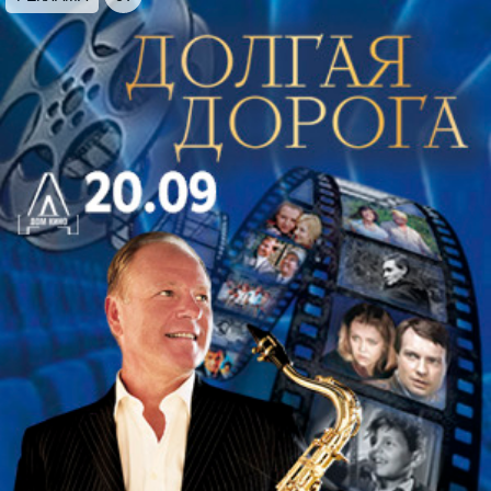
«Россика». Впервые после долгого забвения
будут исполнены произведения русского барокко
времен царя Алексея Михайловича Романова
(отца Петра I), хранящиеся в манускриптах в
тайниках архивов.
В центре программы сочинения царственного
мастера Василия Титова — гения русского
партесного стиля, сочинявшего многоголосные и
многохорные композиции. Василий Титов сумел
синтезировать духовное содержание с
художественной формой, создав произведения,
которые и по сей день поражают своей мощью и
красотой.
Музыку Василия Титова гармонично дополнят
сочинения английского композитора эпохи
Возрождения Томаса Таллиса, а также