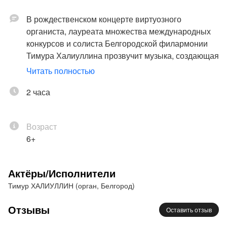
В рождественском концерте виртуозного
органиста, лауреата множества международных
конкурсов и солиста Белгородской филармонии
Тимура Халиуллина прозвучит музыка, создающая
по-настоящему праздничную атмосферу и
Читать полностью
представляющая музыкальный взгляд на тему
Рождества сквозь призму трех основных
2 часа
христианских конфессий (католицизм,
протестантство и православие) и органной
Возраст
музыки. В программе праздничного концерта - как
6+
традиционные рождественские гимны и органные
сочинения И. С. Баха, Мессиана, Джонсона,
Флетчера, Гречанинова, Одоевского, так и
Актёры/Исполнители
фрагменты из рождественского сказочного балета
Тимур ХАЛИУЛЛИН (орган, Белгород)
Чайковского "Щелкунчик".
Отзывы
Оставить отзыв