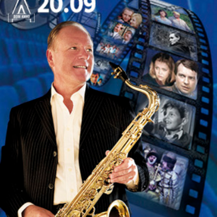
русской культуры!
ЭКСКУРСИЯ
пройдёт в самом дворце-усадьбе
Державина по адресу - Набережная реки
Фонтанки 118 (Сбор зрителей на экскурсию
в
17:00
- в холле концертного сада).
Концерт
- в
усадебном саду музея Державина.
Для посетителей концерта в усадебном саду
музея Державина - вход через сад мимо кафе
«Оранжерея» и под арку.
Концерт будет проходить в саду под открытым
небом. В случае дождя или невозможности
проведения концерта из-за погодных условий,
концерт будет перенесён в парадный зал музея-
усадьбы Г. Р. Державина.