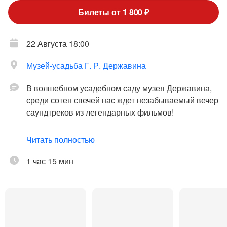
Билеты от 1 800 ₽
22 Августа 18:00
Музей-усадьба Г. Р. Державина
В волшебном усадебном саду музея Державина,
среди сотен свечей нас ждет незабываемый вечер
саундтреков из легендарных фильмов!
В программе концерта собраны музыкальные
Читать полностью
шедевры из таких любимых всеми фильмов, как
"Ромео и Джульетта", "Завтрак у Тиффани",
1 час 15 мин
"Приведение", "Запах женщины", Шербурские
зонтики" и еще много красивой музыки из мира
кино!
Атмосферные саундтреки, флёр любви и
романтики, мерцание свечей в прекрасном