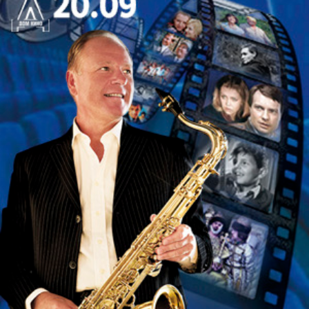
новом свете. Концерт, который останется в памяти
надолго.
Исполнители:
Ольга Котлярова – орган
Многократный лауреат международных
музыкальных конкурсов. Среди её значимых
выступлений – концерты в Концертгебау в
Амстердаме, зале Королевской библиотеки в
Брюсселе, Домском соборе в Риге и концертном
зале Мариинского театра.
Людмила Гуцевич – виолончель
В 2015 году окончила Санкт-Петербургскую
государственную консерваторию имени Н.А.
Римского-Корсакова по классу виолончели
(профессор А.Н. Васильев). Участница
международных фестивалей, среди которых: