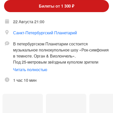
Билеты от 1 300 ₽
22 Августа 21:00
Санкт-Петербургский Планетарий
В петербургском Планетарии состоится
музыкальное полнокупольное шоу «Рок-симфония
в темноте. Орган & Виолончель».
Под 25-метровым звёздным куполом зрители
услышат бессмертную музыку Queen, Linkin Park,
Читать полностью
Aerosmith, Metallica и многих других.
1 час 10 мин
Приглашаем вас погрузиться в мир культового
рока, где под сводами планетария прозвучат
легендарные хиты в неожиданном и мощном
исполнении органа и виолончели. Этот концерт –
уникальное сочетание музыки, созданной для