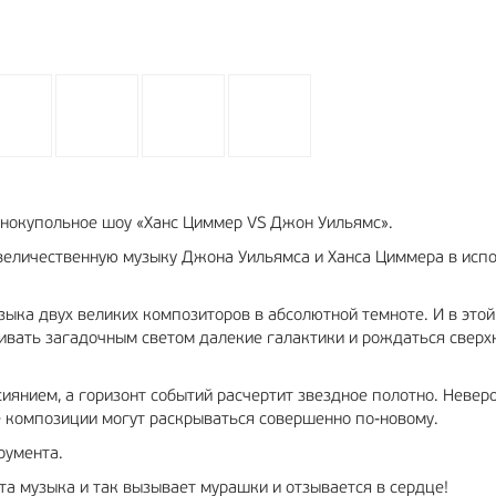
нокупольное шоу «Ханс Циммер VS Джон Уильямс».
величественную музыку Джона Уильямса и Ханса Циммера в исп
ыка двух великих композиторов в абсолютной темноте. И в этой
хивать загадочным светом далекие галактики и рождаться свер
иянием, а горизонт событий расчертит звездное полотно. Невер
е композиции могут раскрываться совершенно по-новому.
румента.
эта музыка и так вызывает мурашки и отзывается в сердце!