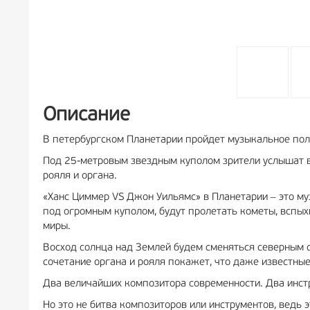
Описание
В петербургском Планетарии пройдет музыкальное пол
Под 25-метровым звездным куполом зрители услышат 
рояля и органа.
«Ханс Циммер VS Джон Уильямс» в Планетарии ‒ это муз
под огромным куполом, будут пролетать кометы, вспы
миры.
Восход солнца над Землей будем сменяться северным с
сочетание органа и рояля покажет, что даже известны
Два величайших композитора современности. Два инст
Но это не битва композиторов или инструментов, ведь 