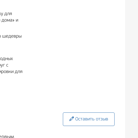
ку для
 дома» и
го шедевры
родных
уг с
ировки для
Оставить отзыв
ервым.