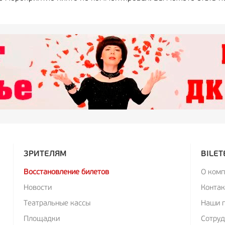
ЗРИТЕЛЯМ
BILET
Восстановление билетов
О ком
Новости
Конта
Театральные кассы
Наши 
Площадки
Сотруд