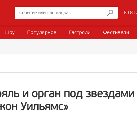
8 (81
Шоу
Популярное
Гастроли
Фестивали
ояль и орган под звездами
жон Уильямс»