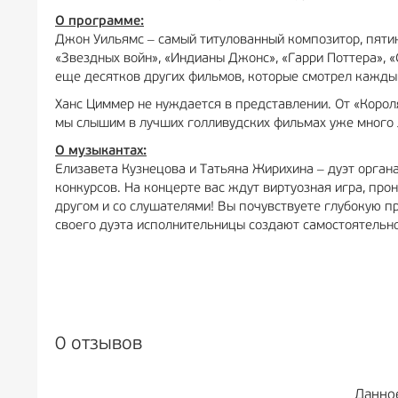
О программе:
Джон Уильямс ‒ самый титулованный композитор, пяти
«Звездных войн», «Индианы Джонс», «Гарри Поттера», 
еще десятков других фильмов, которые смотрел кажды
Ханс Циммер не нуждается в представлении. От «Корол
мы слышим в лучших голливудских фильмах уже много 
О музыкантах:
Елизавета Кузнецова и Татьяна Жирихина ‒ дуэт орган
конкурсов. На концерте вас ждут виртуозная игра, про
другом и со слушателями! Вы почувствуете глубокую п
своего дуэта исполнительницы создают самостоятельн
0 отзывов
Данно