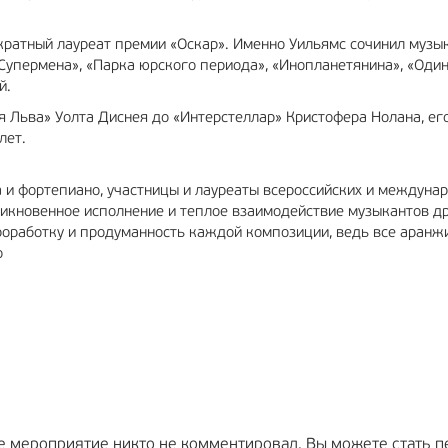
кратный лауреат премии «Оскар». Именно Уильямс сочинил музы
«Супермена», «Парка юрского периода», «Инопланетянина», «Один
й.
я Льва» Уолта Диснея до «Интерстеллар» Кристофера Нолана, е
лет.
а и фортепиано, участницы и лауреаты всероссийских и междуна
никновенное исполнение и теплое взаимодействие музыкантов др
роработку и продуманность каждой композиции, ведь все аранж
о
е мероприятие никто не комментировал. Вы можете стать п