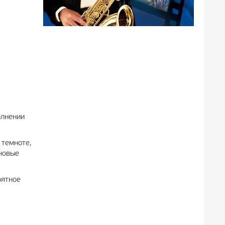
олнении
 темноте,
хновые
оятное