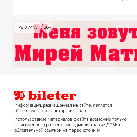
РЕКЛАМА
РЕКЛАМА
РЕКЛАМА
РЕКЛАМА
РЕКЛАМА
РЕКЛАМА
16+
16+
12+
18+
0+
Информация, размещенная на сайте, является
объектом защиты авторских прав.
Использование материалов с сайта возможно только
с письменного разрешения администрации ДТЗК с
обязательной ссылкой на первоисточник.