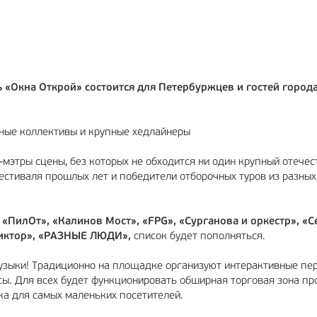
МА
12+
РЕКЛАМА
6+
 «Окна Открой» состоится для Петербуржцев и гостей города
ные коллективы и крупные хедлайнеры
-мэтры сцены, без которых не обходится ни один крупный отече
фестиваля прошлых лет и победители отборочных туров из разных
:
«ПилОт», «Калинов Мост», «FPG», «Сурганова и оркестр», «С
Виктор», «РАЗНЫЕ ЛЮДИ»,
список будет пополняться.
узыки! Традиционно на площадке организуют интерактивные пе
рсы. Для всех будет функционировать обширная торговая зона п
ка для самых маленьких посетителей.