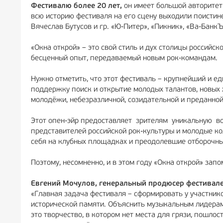
Фестивалю более 20 лет,
он имеет большой авторитет 
всю историю фестиваля на его сцену выходили поистине
Вячеслав Бутусов и гр. «Ю-Питер», «Пикник», «Ва-БанкЪ
«Окна открой» – это свой стиль и дух столицы российск
бесценный опыт, передаваемый новым рок-командам.
Нужно отметить, что этот фестиваль – крупнейший и ед
поддержку поиск и открытие молодых талантов, новых 
молодёжи, небезразличной, созидательной и преданной
Этот опен-эйр предоставляет зрителям уникальную во
представителей российской рок-культуры и молодые ко
себя на клубных площадках и преодолевшие отборочны
Поэтому, несомненно, и в этом году «Окна открой» за
Евгений Мочулов, генеральный продюсер фестивал
«Главная задача фестиваля – сформировать у участнико
исторической памяти. Объяснить музыкальным лидерам, 
это творчество, в котором нет места для грязи, пошлос