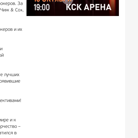
океров. За
«Чиж & Co»,
океров и их
 и
ой
те лучших
роявившие
лективами!
мире и к
орчество –
атился в