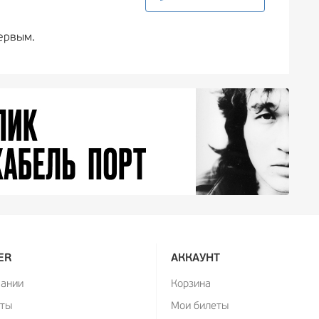
ервым.
ER
АККАУНТ
пании
Корзина
кты
Мои билеты