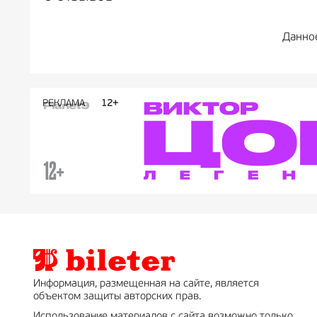
Данно
РЕКЛАМА
РЕКЛАМА
РЕКЛАМА
РЕКЛАМА
РЕКЛАМА
РЕКЛАМА
16+
16+
12+
18+
0+
Информация, размещенная на сайте, является
объектом защиты авторских прав.
Использование материалов с сайта возможно только