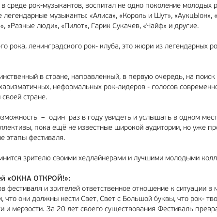
в среде рок-музыкантов, воспитал не одно поколение молодых р
 легендарные музыканты: «Алиса», «Король и Шут», «АукцЫон», 
», «Разные люди», «Пилот», Гарик Сукачев, «Чайф» и другие.
ого рока, ленинградского рок- клуба, это жюри из легендарных р
инственный в стране, направленный, в первую очередь, на поиск
харизматичных, неформальных рок-лидеров - голосов современн
 своей стране.
зможность – один раз в году увидеть и услышать в одном мес
ллективы, пока ещё не известные широкой аудитории, но уже п
е этапы фестиваля.
помнится зрителю своими хедлайнерами и лучшими молодыми кол
ей «ОКНА ОТКРОЙ!»:
в фестиваля и зрителей ответственное отношение к ситуации в 
что они должны нести Свет, Свет с Большой буквы, что рок- тв
ти и мерзости. За 20 лет своего существования Фестиваль превр