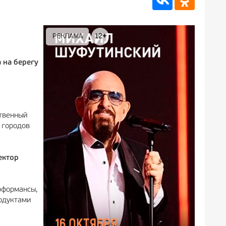
РЕКЛАМА
12+
РЕКЛА
 на берегу
ственный
 городов
ектор
рформансы,
родуктами