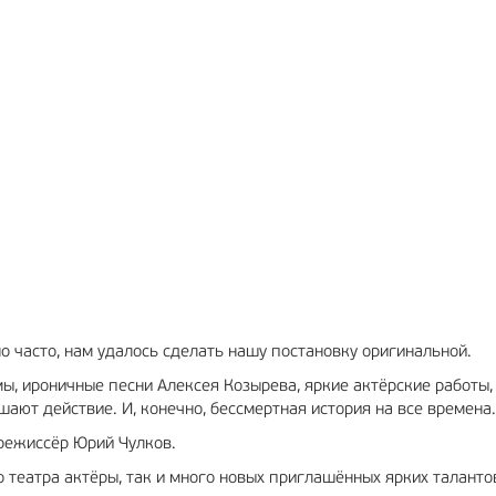
РЕКЛАМА
12+
РЕКЛАМА
6+
но часто, нам удалось сделать нашу постановку оригинальной.
ы, ироничные песни Алексея Козырева, яркие актёрские работы,
ают действие. И, конечно, бессмертная история на все времена.
 режиссёр Юрий Чулков.
 театра актёры, так и много новых приглашённых ярких таланто