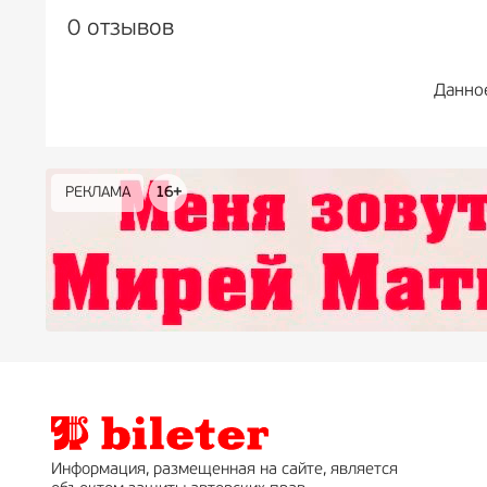
0 отзывов
Данно
РЕКЛАМА
РЕКЛАМА
РЕКЛАМА
РЕКЛАМА
РЕКЛАМА
РЕКЛАМА
16+
16+
12+
18+
0+
Информация, размещенная на сайте, является