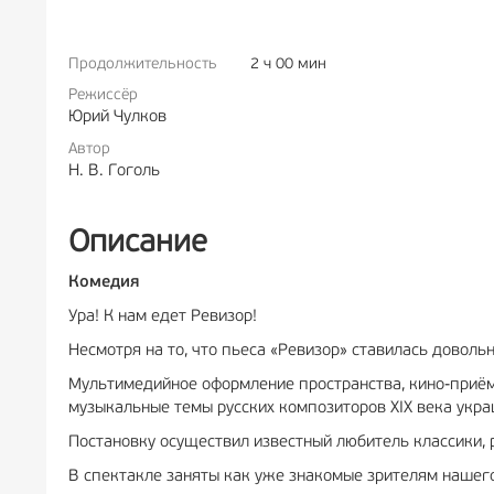
Продолжительность
2 ч 00 мин
РЕКЛАМА
6+
Режиссёр
Юрий Чулков
Автор
Н. В. Гоголь
Описание
Комедия
Ура! К нам едет Ревизор!
Несмотря на то, что пьеса «Ревизор» ставилась доволь
Мультимедийное оформление пространства, кино-приём
музыкальные темы русских композиторов XIX века украш
Постановку осуществил известный любитель классики,
В спектакле заняты как уже знакомые зрителям нашего