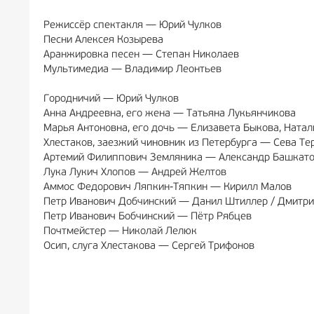
Режиссёр спектакля — Юрий Чулков
Песни Алексея Козырева
Аранжировка песен — Степан Николаев
Мультимедиа — Владимир Леонтьев
Городничий — Юрий Чулков
Анна Андреевна, его жена — Татьяна Лукьянчикова
Марья Антоновна, его дочь — Елизавета Быкова, Ната
Хлестаков, заезжий чиновник из Петербурга — Сева Те
Артемий Филиппович Земляника — Александр Башкатов
Лука Лукич Хлопов — Андрей Желтов
Аммос Федорович Ляпкин-Тяпкин — Кирилл Малов
Петр Иванович Добчинский — Данил Штиллер / Дмитр
Петр Иванович Бобчинский — Пётр Рябцев
Почтмейстер — Николай Лелюк
Осип, слуга Хлестакова — Сергей Трифонов