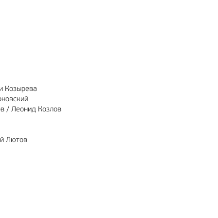
ли Козырева
рновский
 / Леонид Козлов
ий Лютов