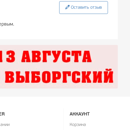
Оставить отзыв
ервым.
ER
АККАУНТ
пании
Корзина