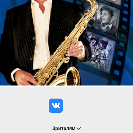
история о том, как был убит герой. Впрочем, было
ли это убийство реальным или только
метафорическим, сказать сложно. «Пушкинский
дом» – это роман-матрёшка. В нём всё
переплетено: и исторический контекст, и судьбы
героев, и размышления автора, занимающие
значительную часть повествования.
Многосоставную конструкцию
экспериментального спектакля объединяет взгляд
художественного руководителя постановки.
Григорий Козлов находит в этой истории свою
собственную, свойственную ему одному оптику.
Через весь спектакль он проводит мысль о том,
как человек становится человеком, проходя путь
от предательства и трусости до признания личной
ответственности и совершения поступка. Так
из посредственности Лёва становится
художником; так из литературного окружения он
Зрителям
выходит в жизнь…