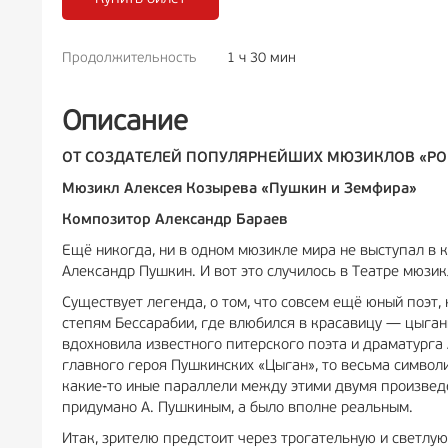
Продолжительность
1 ч 30 мин
РЕКЛАМА
6+
РЕКЛ
Описание
ОТ СОЗДАТЕЛЕЙ ПОПУЛЯРНЕЙШИХ МЮЗИКЛОВ «РОМ
Мюзикл Алексея Козырева «Пушкин и Земфира»
Композитор Александр Бараев
Ещё никогда, ни в одном мюзикле мира не выступал в 
Александр Пушкин. И вот это случилось в Театре мюзик
Существует легенда, о том, что совсем ещё юный поэт,
степям Бессарабии, где влюбился в красавицу — цыганку
вдохновила известного питерского поэта и драматурга 
главного героя Пушкинских «Цыган», то весьма символи
какие-то иные параллели между этими двумя произведе
придумано А. Пушкиным, а было вполне реальным.
Итак, зрителю предстоит через трогательную и светлую