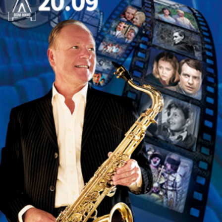
Мария Петровна, жена Конферансье – Анастасия
Квитко/ Анна Шмелева
Зинаида, жена Лютикова – Вера Егорова
Премьера состоялась 31 января 2015 года.
Спектакль идёт без антракта.