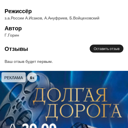
Постановка – заслуженный артист России
Режиссёр
Александр Исаков
Режиссеры – Борис Войцеховский, Александр
з.а.России А.Исаков, А.Ануфриев, Б.Войцеховский
Ануфриев
Автор
Музыкальный руководитель – Елена Буланова
Г.Горин
Свет – Павел Иванов, Владимир Седелкин
Звукорежиссер – Юрий Юров
Отзывы
Оставить отзыв
Действующие лица и исполнители:
Конферансье – Игорь Новиков
Ваш отзыв будет первым.
Верочка – Анастасия Квитко/ Екатерина Фриссон
Певица – Евгения Глотова
РЕКЛАМА
6+
Аккомпаниатор – Алексей Захаренков
Фокусник – Дмитрий Кирюшин
Танцор – Антон Красиков
Артист Поливанов – Кирилл Долгов
Писатель Лютиков – Никита Брусов
Лейтенант – Дмитрий Маслов
Клоун Отто – Евгений Филатов