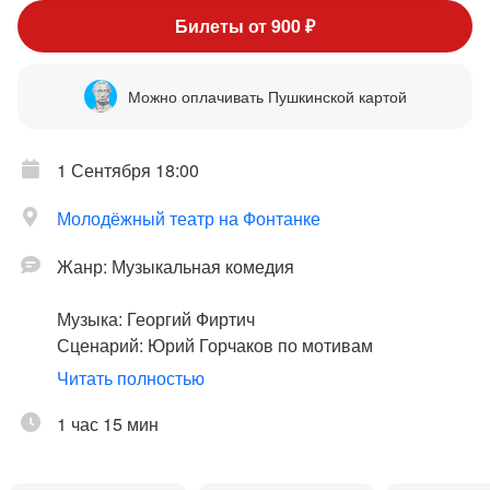
Билеты от 900 ₽
Можно оплачивать Пушкинской картой
1 Сентября 18:00
Молодёжный театр на Фонтанке
Жанр: Музыкальная комедия
Музыка: Георгий Фиртич
Сценарий: Юрий Горчаков по мотивам
одноименного произведения Андрея Некрасова
Читать полностью
Стихи: Ефим Чеповецкий
Сценография: Дмитрий Лейтланд
1 час 15 мин
Видеопроекция: Игорь Домашкевич
Художник по костюмам: Ольга Герр