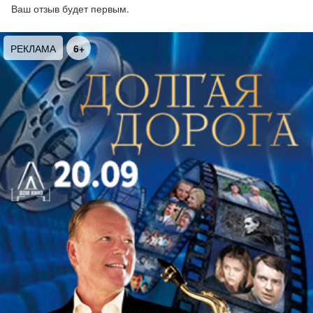
Ваш отзыв будет первым.
Не упустите возможность окунуться в
захватывающий мир морских приключений вместе
РЕКЛАМА
6+
с непотопляемым экипажем "Беды"!
Билет нужен каждому зрителю, независимо
от возраста.
Продолжительность: 1 час 15 минут.
Награды:
Спектакль поставлен под патронажем Комитета
по культуре Санкт-Петербурга, награжден
премией Союза театральных деятелей, лауреат
конкурса "Театры Санкт-Петербурга – детям 2024"
Два диплома лауреата 32 фестиваля СТД "Театры
Санкт-Петербурга - детям" - за актёрский ансамбль