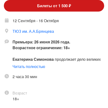
Билеты от 1 500 ₽
12 Сентября - 16 Октября
ТЮЗ им. А.А.Брянцева
Премьера: 26 июня 2026 года.
Возрастное ограничение: 18+
Екатерина Симонова
продолжает дело великих
предков, чьи имена золотыми буквами вписаны в
Читать полностью
историю Театра им. Евгения Вахтангова. Её
прадед, Р.Н. Симонов, возглавлял
2 часа 30 мин
прославленный театр с 1939 по 1968 год, дед, Е.Р.
Симонов, руководил им с 1969 по 1987 год, а отец,
Возраст
Р.Е. Симонов, –вахтанговец сегодняшнего дня.
18+
Режиссерский талант Екатерины уже отмечен
профессиональным сообществом: её спектакль