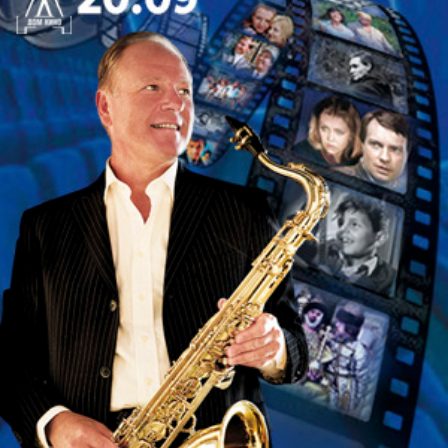
Визуальное решение постановки – отказ от
конкретики. Режиссер убирает узнаваемые
приметы советской эпохи, оставляя лишь, по её
собственным словам, «кусочек планеты, который
люди сами себе создали, и пытаются на нём
ужиться». Пространство спектакля намеренно
опустошено, и главными действующими лицами
наряду с актерами становятся старые
деревянные стулья.
Режиссер Екатерина Симонова о спектакле:
«Я
предлагаю порассуждать о людях в принципе, о
любви, о том, как больно мы делаем друг другу
иногда, встречаясь, о том, как иногда мы
неумело молчим, когда надо сказать: «Я люблю
тебя». Но почему мы этого не делаем –
непонятно, а когда говорим, оказывается,
поздно. И жестокость друг к другу, она порой
просто нами не замечена».