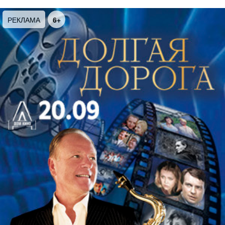
мало, театральное действо обильно приправлено
аранжированными песнями Юлия Кима. А
РЕКЛАМА
6+
костюмы создавались как российскими, так и
зарубежными кутюрье.
В чудный летний день герой отправляется на
пляж, чтобы искупаться. Там он знакомится с
очаровательной молодой женщиной и не
догадывается о том, что в облике гламурной
красотки на берегу моря его ждёт Рок. Да, тот
самый, древнегреческий, слепой и беспощадный.
Роковую женщину зовут Эва, у неё есть муж и
любовник... А в этом треугольнике всегда кто-то
лишний…
Спектакль-обладатель номинации специального
приза жюри международного ежегодного
театрального фестиваля «Амурская осень».