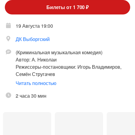
Билеты от 1 700 ₽
19 Августа 19:00
ДК Выборгский
(Криминальная музыкальная комедия)
Автор: А. Николаи
Режиссеры-постановщики: Игорь Владимиров,
Семён Стругачев
Читать полностью
Язык исполнения – русский
Возрастная категория - 16 +
2 часа 30 мин
В ролях:
народный артист России Семен
Стругачев, Андрей Носков , Кира Кауфман.
Продолжительность спектакля 2 часа 30 минут