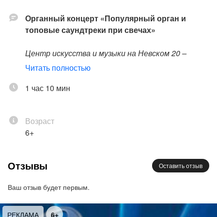
Органный концерт «Популярный орган и
топовые саундтреки при свечах»
Центр искусства и музыки на Невском 20 –
уникальное культурное пространство. В XVIII
Читать полностью
столетии здесь, в самом сердце города,
располагался голландский квартал, а
1 час 10 мин
историческое здание занимала Голландская
реформатская церковь с роскошным органом
Возраст
Walcker, ныне радующим публику в Капелле
6+
Санкт-Петербурга. Сейчас в красивейшей
ротонде здания установлен исторический
голландский орган 1910 года мастера Марта
Отзывы
Оставить отзыв
Вермейлена, привезенный из Нидерландов в 2020
году.
Ваш отзыв будет первым.
Популярный орган и топовые саундтреки —
РЕКЛАМА
6+
наслаждаемся долгожданной весной под сводами