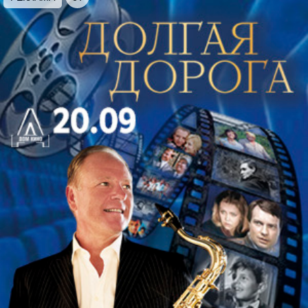
красивейшей ротонды в волшебном мерцании
свечей.
За уникальным голландским органом — Алла
Морозова, которая предлагает совершить
невероятное путешествие из вселенной Баха в
фантастический мир Гарри Поттера.
Концерт откроет самое известное сочинение Баха
– Токката и фуга ре минор. Блистательная эпоха
барокко также представлена сочинением одного
из самых популярных и известных при жизни
композиторов – Иоганна Пахельбеля. О чудесном
рождественском времени напомнит Марш из
балета «Щелкунчик» Петра Чайковского.
Музыка – один из главных героев любого фильма.
Многие мелодии из кинофильмов стали жить