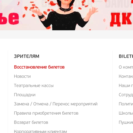
ЗРИТЕЛЯМ
BILET
Восстановление билетов
О ком
Новости
Конта
Театральные кассы
Наши 
Площадки
Сотруд
Замена / Отмена / Перенос мероприятий
Полит
Правила приобретения билетов
Школь
Возврат билетов
Пушкин
Корпоративным клиентам