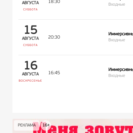
18:30
АВГУСТА
Входные
СУББОТА
15
Иммерсивны
20:30
АВГУСТА
Входные
СУББОТА
16
Иммерсивны
16:45
АВГУСТА
Входные
ВОСКРЕСЕНЬЕ
РЕКЛАМА
РЕКЛАМА
РЕКЛАМА
РЕКЛАМА
РЕКЛАМА
РЕКЛАМА
16+
16+
12+
18+
0+