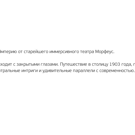
МА
12+
РЕКЛАМА
6+
Империю от старейшего иммерсивного театра Морфеус.
ходит с закрытыми глазами. Путешествие в столицу 1903 года, 
атральные интриги и удивительные параллели с современностью.