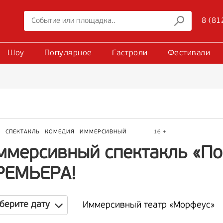
8 (81
Шоу
Популярное
Гастроли
Фестивали
Р
СПЕКТАКЛЬ
КОМЕДИЯ
ИММЕРСИВНЫЙ
16 +
ммерсивный спектакль «Пое
РЕМЬЕРА!
берите дату
Иммерсивный театр «Морфеус»