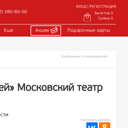
ВХОД | РЕГИСТРАЦИЯ
2) 380-80-50
Билетов 0
Сумма 0
Еще
Акции
Подарочные карты
В избранном у 5 пользователей
ей» Московский театр
асти
Рассказать друзьям