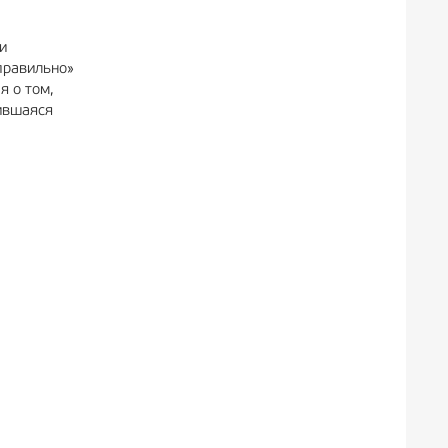
и
правильно»
я о том,
вившаяся