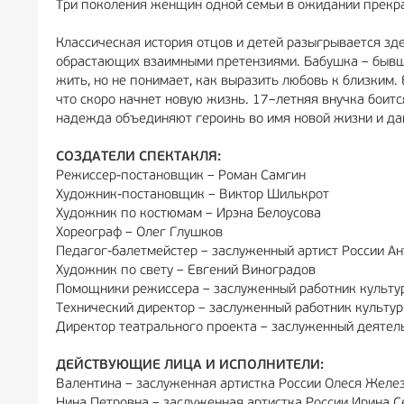
Три поколения женщин одной семьи в ожидании прекра
Классическая история отцов и детей разыгрывается зд
обрастающих взаимными претензиями. Бабушка – бывша
жить, но не понимает, как выразить любовь к близким
что скоро начнет новую жизнь. 17–летняя внучка боит
надежда объединяют героинь во имя новой жизни и да
СОЗДАТЕЛИ СПЕКТАКЛЯ:
Режиссер-постановщик – Роман Самгин
Художник-постановщик – Виктор Шилькрот
Художник по костюмам – Ирэна Белоусова
Хореограф – Олег Глушков
Педагог-балетмейстер – заслуженный артист России А
Художник по свету – Евгений Виноградов
Помощники режиссера – заслуженный работник культур
Технический директор – заслуженный работник культу
Директор театрального проекта – заслуженный деятел
ДЕЙСТВУЮЩИЕ ЛИЦА И ИСПОЛНИТЕЛИ:
Валентина – заслуженная артистка России Олеся Желе
Нина Петровна – заслуженная артистка России Ирина С