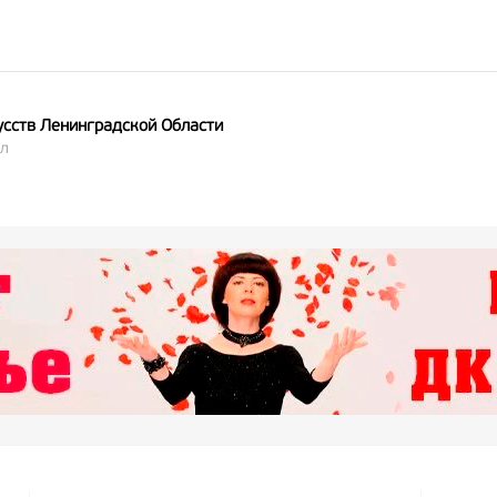
усств Ленинградской Области
ал