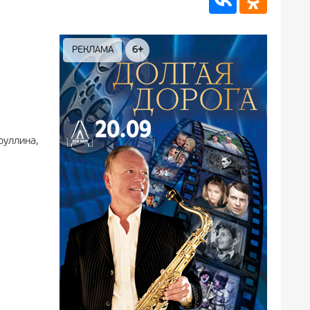
РЕКЛАМА
6+
РЕКЛА
руллина,