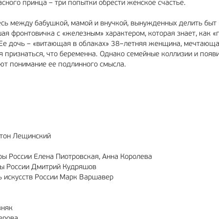
сного принца – три попытки обрести женское счастье.
есь между бабушкой, мамой и внучкой, вынужденных делить быт 
я фронтовичка с «железным» характером, которая знает, как «
. Ее дочь – «витающая в облаках» 38–летняя женщина, мечтающа
ся признаться, что беременна. Однако семейные коллизии и поя
ют понимание ее подлинного смысла.
нтон Лещинский
ы России Елена Пиотровская, Анна Королева
ры России Дмитрий Кудряшов
ь искусств России Марк Варшавер
зняк
ерова