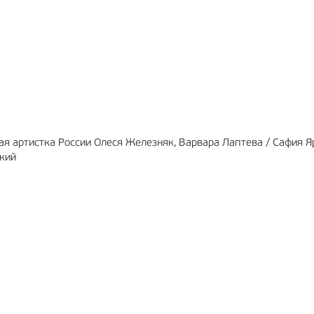
МА
6+
РЕКЛАМА
12+
ая артистка России Олеся Железняк, Варвара Лаптева / Сафия Я
ский