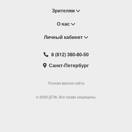
Зрителям
Восстановление билетов
О нас
Замена / Отмена / Перенос мероприятий
Личный кабинет
О компании
Правила приобретения билетов
Контакты
Корзина
8 (812) 380-80-50
Возврат билетов
Театральные кассы
Мои билеты
Санкт-Петербург
Новости
Наши партнеры
Мои подарочные карты
Корпоративным клиентам
Сотрудничество
Избранное
Полная версия сайта
Политика конфиденциальности
Мои настройки
© 2026 ДТЗК, Все права защищены.
Школьная программа
Обратная связь