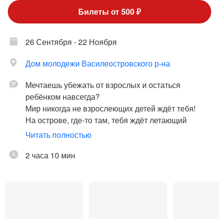
Билеты от 500 ₽
26 Сентября - 22 Ноября
Дом молодежи Василеостровского р-на
Мечтаешь убежать от взрослых и остаться
ребёнком навсегда?
Мир никогда не взрослеющих детей ждёт тебя!
На острове, где-то там, тебя ждёт летающий
мальчик Питер Пэн, фея Динь-Динь, дикие
Читать полностью
индейцы, зловещий капитан Крюк и... крокодил.
Если решишь остаться там — предупреди папу и
2 часа 10 мин
маму…
Автор
: К. Рубинский и И. Левин
Режиссер-постановщик:
А. Удалова