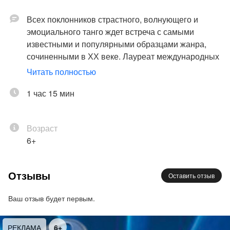
Всех поклонников страстного, волнующего и
эмоциального танго ждет встреча с самыми
известными и популярными образцами жанра,
сочиненными в ХХ веке. Лауреат международных
конкурсов
Мария Шалгина
(скрипка) и дипломант
Читать полностью
международного конкурса
Людмила
Халлаева
1 час 15 мин
(фортепиано) подарят публике
грустные и счастливые музыкальные истории
любви, которые волновали и будут волновать
Возраст
слушателей ещё не одно столетие.
6+
Пронзительные и темпераментные композиции в
исполнении блистательных солистов «Петербург-
концерта» не оставят равнодушными ни истинных
Отзывы
Оставить отзыв
ценителей танго, ни тех, кто впервые знакомится с
этим музыкальным стилем.
Ваш отзыв будет первым.
Исполнители:
Анатолий Ломунов (тенор)
РЕКЛАМА
6+