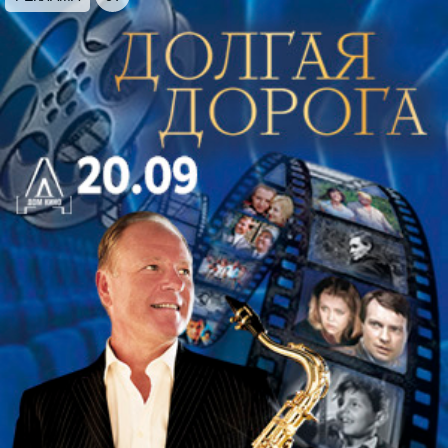
лауреат международных конкурсов
Мария
Шалгина
(скрипка)
дипломант международного конкурса
Людмила
Халлаева
(фортепиано)
Юрий Молотилов (баян)
Концерт ведет Екатерина Сергеева
Продолжительность — 1 час 15 минут без
антракта