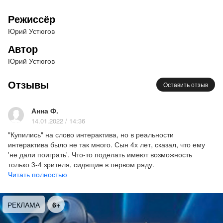
Режиссер-постановщик - Юрий Устюгов
Автор пьесы - Юрий Устюгов
Режиссёр
Художник-постановщик - Ольга Устюгова
Юрий Устюгов
Композитор - Артур Варквасов
Автор
Действующие лица и исполнители
:
Юрий Устюгов
Мышонок – Андрей Бакун
Совёнок - Ангелина Чеботаева
Отзывы
Оставить отзыв
Малыш - Александр Лоскутов/Арсений Блинов
Спектакль рекомендуется для детей от 1,5 лет.
Анна Ф.
Продолжительность спектакля – 40 минут, без
14.01.2022 / 14:36
антракта.
"Купились" на слово интерактива, но в реальности
интерактива было не так много. Сын 4х лет, сказал, что ему
'не дали поиграть'. Что-то поделать имеют возможность
только 3-4 зрителя, сидящие в первом ряду.
По времени тоже не совсем соответствует ожиданиям.
Читать полностью
Написано 40 минут, в реальности насчитала чистыми 25.
Рекомендую детям до 2.5 лет, как первое знакомство с
театром.
РЕКЛАМА
6+