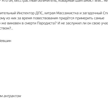
 Кто он, бесстрастный обличитель, коварный шантажист или… н
нительный Инспектор ДПС, хитрая Массажистка и загадочный Сп
дому из них за время повествования придётся примерить самые
о же виновен в смерти Пародиста? И не заслужил ли он свою учас
ством?..
Левшин
им антрактом