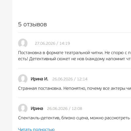
5 отзывов
27.06.2026 / 14:19
Постановка в формате театральной читки. Не спорю с 
есть! Детективный сюжет не нов (каждому напомнит что
26.06.2026 / 12:14
Ирина И.
Странная постановка. Непонятно, почему все актеры чи
26.06.2026 / 12:08
Ирина
Спектакль-детектив, близко сцена, можно рассмотреть
Читать полностью
Мы несколько раз были в театре Комедианты, недавно п