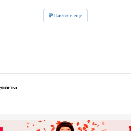
идали какого-то всплеска в развитии сюжета, а было как-то ров
Скучновато.
Показать ещё
едианты»