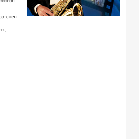
евинная
ортсмен.
ть,