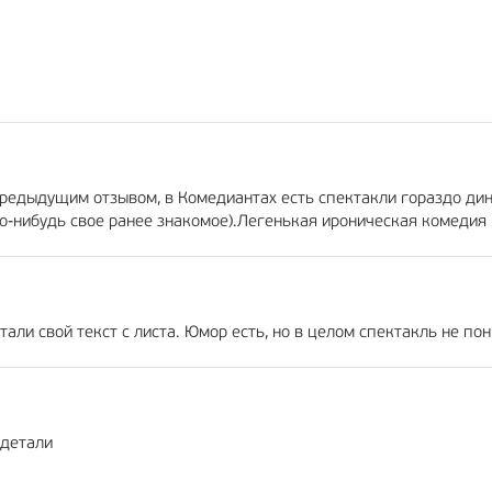
предыдущим отзывом, в Комедиантах есть спектакли гораздо ди
-нибудь свое ранее знакомое).Легенькая ироническая комедия ,
тали свой текст с листа. Юмор есть, но в целом спектакль не п
 детали
осмотрели постановку "Квадратура круга" и получили огромное у