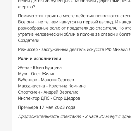
некий детектив Бубенцов с забавными дефектами речи?
жертва?
Помимо этих троих на месте действия появляются стес
Все они – не те, кем кажутся на первый взгляд. И каж
разнообразные роли: от предателя до спасителя. Но кт
утратив человеческий облик в погоне за славой и богат
Создатели
Режиссёр - заслуженный деятель искусств РФ Михаил 
Роли и исполнители
Жена - Юлия Бурцева
Муж - Олег Жилин
Бубенцов - Максим Сергеев
Массажистка - Кристина Комкина
Спортсмен - Андрей Вергелис
Инспектор ДПС - Егор Щедров
Премьера 17 мая 2023 года
Продолжительность спектакля - 2 часа 30 минут с одн