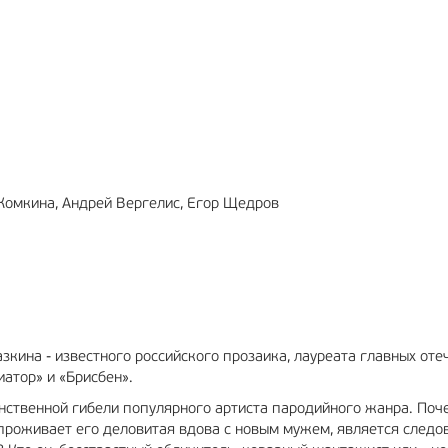
МА
12+
РЕКЛАМА
6+
Комкина, Андрей Вергелис, Егор Щедров
зкина - известного российского прозаика, лауреата главных оте
иатор» и «Брисбен».
аинственной гибели популярного артиста пародийного жанра. Поч
проживает его деловитая вдова с новым мужем, является следо