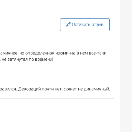
Оставить отзыв
намичнее, но определенная изюминка в нем все-таки
 не затянутая по времени!
онравился. Декораций почти нет, сюжет не динамичный.
довольствие. Были уверены, что и "Пародист" нас