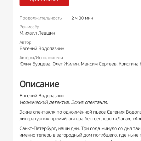
Продолжительность
2 ч 30 мин
РЕКЛАМА
6+
РЕКЛА
Режиссёр
М.ихаил Левшин
Автор
Евгений Водолазкин
Актёры/Исполнители
Юлия Бурцева, Олег Жилин, Максим Сергеев, Кристина 
Описание
Евгений Водолазкин
Иронический детектив. Эскиз спектакля.
Эскиз спектакля по одноимённой пьесе Евгения Водола
литературных премий, автора бестселлеров «Лавр», «Ав
Санкт-Петербург, наши дни. Три года минуло со дня т
именно теперь в загородный дом погибшего, где ныне 