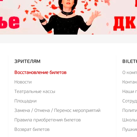
ЗРИТЕЛЯМ
BILET
Восстановление билетов
О ком
Новости
Конта
Театральные кассы
Наши 
Площадки
Сотруд
Замена / Отмена / Перенос мероприятий
Полит
Правила приобретения билетов
Школь
Возврат билетов
Пушкин