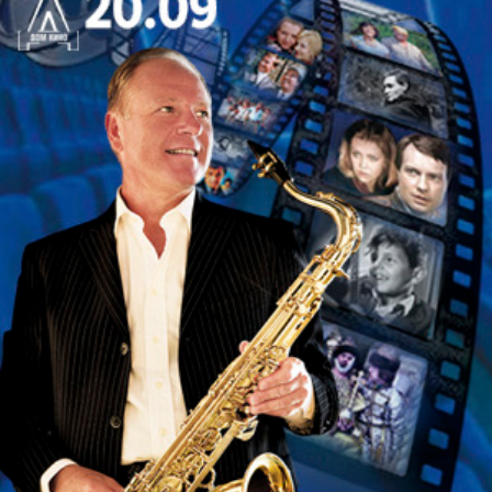
ее несмотря на все препятствия. Успешно спрячет
любовницу от жены в кровати соседа, вытолкнет
мужа любовницы из окна, сделает еще массу
безумных поступков и будет изощренно лгать
налево и направо! В итоге – полный хеппи-энд и
переосмысление настоящих ценностей всеми
героями действа!
16 +