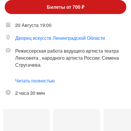
Билеты от 700 ₽
20 Августа 19:00
Дворец искусств Ленинградской Области
Режиссерская работа ведущего артиста театра
Ленсовета , народного артиста России: Семена
Стругачева.
В ролях
: Актеры: Народный артист России Семен
Читать полностью
Стругачев, Народная Артистка России Ольга
Прокофьева, Сергей Рост , Светлана Пермякова,
2 часа 30 мин
Виктория Заболотная, Дмитрий Аверин.
Продолжительность спектакля: 2 часа 30 минут
(с одним антрактом).